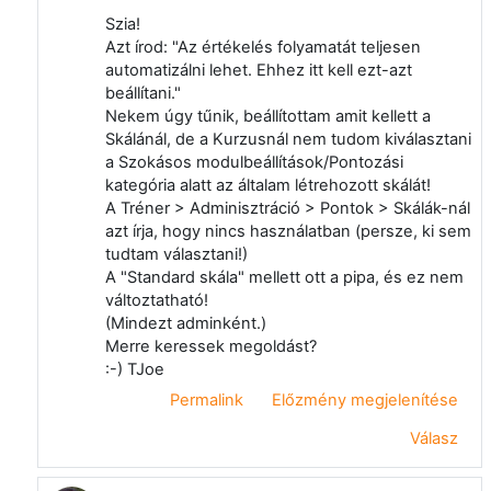
Szia!
Azt írod: "Az értékelés folyamatát teljesen
automatizálni lehet. Ehhez itt kell ezt-azt
beállítani."
Nekem úgy tűnik, beállítottam amit kellett a
Skálánál, de a Kurzusnál nem tudom kiválasztani
a Szokásos modulbeállítások/Pontozási
kategória alatt az általam létrehozott skálát!
A Tréner > Adminisztráció > Pontok > Skálák-nál
azt írja, hogy nincs használatban (persze, ki sem
tudtam választani!)
A "Standard skála" mellett ott a pipa, és ez nem
változtatható!
(Mindezt adminként.)
Merre keressek megoldást?
:-) TJoe
Permalink
Előzmény megjelenítése
Válasz