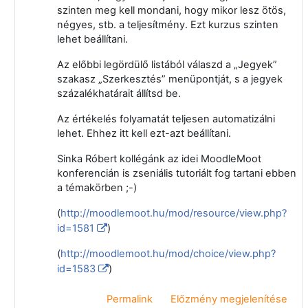
szinten meg kell mondani, hogy mikor lesz ötös,
négyes, stb. a teljesítmény. Ezt kurzus szinten
lehet beállítani.
Az előbbi legördülő listából válaszd a „Jegyek”
szakasz „Szerkesztés” menüpontját, s a jegyek
százalékhatárait állítsd be.
Az értékelés folyamatát teljesen automatizálni
lehet. Ehhez itt kell ezt-azt beállítani.
Sinka Róbert kollégánk az idei MoodleMoot
konferencián is zseniális tutoriált fog tartani ebben
a témakörben ;-)
(
http://moodlemoot.hu/mod/resource/view.php?
id=1581
)
(
http://moodlemoot.hu/mod/choice/view.php?
id=1583
)
Permalink
Előzmény megjelenítése