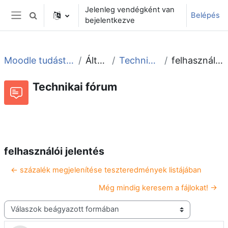
Tovább a fő tartalomhoz
Jelenleg vendégként van
Belépés
Keresési bemeneti adatok váltása
bejelentkezve
Oldalpanel
Moodle tudástár és fórum
Általános
Technikai fórum
felhasználói jelentés
Technikai fórum
Beszélgetések RSS-hírei
Fórum
felhasználói jelentés
← százalék megjelenítése teszteredmények listájában
Még mindig keresem a fájlokat! →
Megjelenítési mód