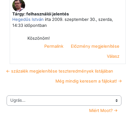
Tárgy: felhasználói jelentés
Válasz erre: Papp Gyula
Hegedűs István
írta
2009. szeptember 30., szerda,
14:33
időpontban
Köszönöm!
Permalink
Előzmény megjelenítése
Válasz
← százalék megjelenítése teszteredmények listájában
Még mindig keresem a fájlokat! →
Ugrás...
Miért Moot? →