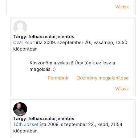
Válasz
Tárgy: felhasználói jelentés
Válasz erre: Papp Gyula
Czár Zsolt
írta
2009. szeptember 20., vasárnap, 13:50
időpontban
Köszönöm a választ! Úgy tűnik ez lesz a
megoldás. :)
Permalink
Előzmény megjelenítése
Válasz
Tárgy: felhasználói jelentés
Válasz erre: Papp Gyula
Tóth József
írta
2009. szeptember 22., kedd, 21:54
időpontban