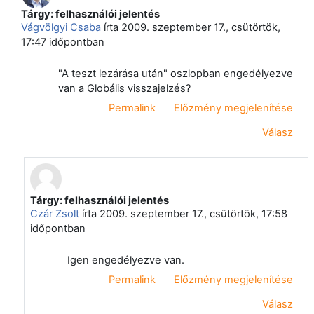
Tárgy: felhasználói jelentés
Válasz erre: Czár Zsolt
Vágvölgyi Csaba
írta
2009. szeptember 17., csütörtök,
17:47
időpontban
"A teszt lezárása után" oszlopban engedélyezve
van a Globális visszajelzés?
Permalink
Előzmény megjelenítése
Válasz
Tárgy: felhasználói jelentés
Válasz erre: Vágvölgyi Csaba
Czár Zsolt
írta
2009. szeptember 17., csütörtök, 17:58
időpontban
Igen engedélyezve van.
Permalink
Előzmény megjelenítése
Válasz