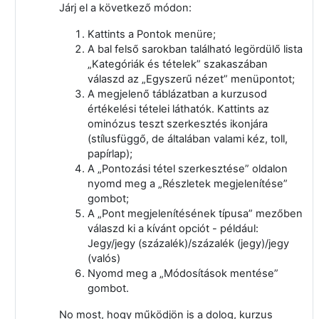
Járj el a következő módon:
Kattints a Pontok menüre;
A bal felső sarokban található legördülő lista
„Kategóriák és tételek” szakaszában
válaszd az „Egyszerű nézet” menüpontot;
A megjelenő táblázatban a kurzusod
értékelési tételei láthatók. Kattints az
ominózus teszt szerkesztés ikonjára
(stílusfüggő, de általában valami kéz, toll,
papírlap);
A „Pontozási tétel szerkesztése” oldalon
nyomd meg a „Részletek megjelenítése”
gombot;
A „Pont megjelenítésének típusa” mezőben
válaszd ki a kívánt opciót - például:
Jegy/jegy (százalék)/százalék (jegy)/jegy
(valós)
Nyomd meg a „Módosítások mentése”
gombot.
No most, hogy működjön is a dolog, kurzus