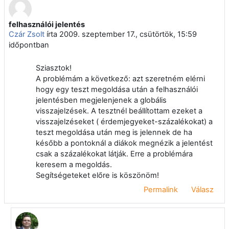
felhasználói jelentés
Válaszok szám: 8
Czár Zsolt
írta
2009. szeptember 17., csütörtök, 15:59
időpontban
Sziasztok!
A problémám a következő: azt szeretném elérni
hogy egy teszt megoldása után a felhasználói
jelentésben megjelenjenek a globális
visszajelzések. A tesztnél beállítottam ezeket a
visszajelzéseket ( érdemjegyeket-százalékokat) a
teszt megoldása után meg is jelennek de ha
később a pontoknál a diákok megnézik a jelentést
csak a százalékokat látják. Erre a problémára
keresem a megoldás.
Segítségeteket előre is köszönöm!
Permalink
Válasz