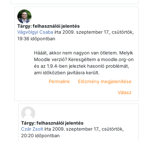
Tárgy: felhasználói jelentés
Válasz erre: Czár Zsolt
Vágvölgyi Csaba
írta
2009. szeptember 17., csütörtök,
19:36
időpontban
Hááát, akkor nem nagyon van ötletem. Melyik
Moodle verzió? Keresgéltem a moodle.org-on
és az 1.9.4-ben jeleztek hasonló problémát,
ami időközben javításra került.
Permalink
Előzmény megjelenítése
Válasz
Tárgy: felhasználói jelentés
Válasz erre: Vágvölgyi Csaba
Czár Zsolt
írta
2009. szeptember 17., csütörtök,
20:20
időpontban