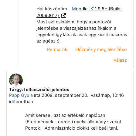
Hát köszönöm...
M
oodle
1.9.5+ (Build:
20090617)
Most azt csinálom, hogy a pontozói
jelentésbe a visszajelzéshez írkálom a
jegyeket így látszik csak egy kicsit macerás
az egész :)
Permalink
Előzmény megjelenítése
Válasz
Tárgy: felhasználói jelentés
Válasz erre: Czár Zsolt
Papp Gyula
írta
2009. szeptember 20., vasárnap, 10:46
időpontban
Amit keresel, azt az értékelő naplóban
(Eredmények - eredeti nyelvi állomány szerint
Pontok - Adminisztráció blokk) kell beállítani.