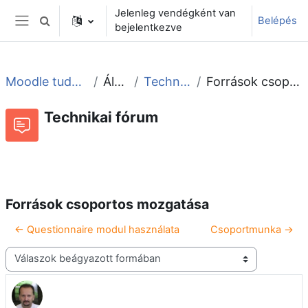
Tovább a fő tartalomhoz
Jelenleg vendégként van
Belépés
Keresési bemeneti adatok váltása
bejelentkezve
Oldalpanel
Moodle tudástár és fórum
Általános
Technikai fórum
Források csoportos mozgatása
Technikai fórum
Beszélgetések RSS-hírei
Fórum
Források csoportos mozgatása
← Questionnaire modul használata
Csoportmunka →
Megjelenítési mód