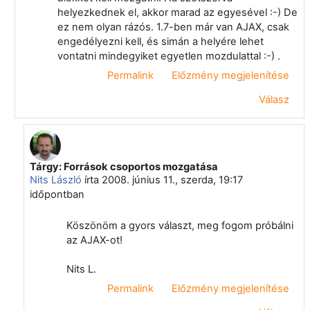
helyezkednek el, akkor marad az egyesével :-) De
ez nem olyan rázós. 1.7-ben már van AJAX, csak
engedélyezni kell, és simán a helyére lehet
vontatni mindegyiket egyetlen mozdulattal :-) .
Permalink
Előzmény megjelenítése
Válasz
Tárgy: Források csoportos mozgatása
Válasz erre: Papp Gyula
Nits László
írta
2008. június 11., szerda, 19:17
időpontban
Köszönöm a gyors választ, meg fogom próbálni
az AJAX-ot!
Nits L.
Permalink
Előzmény megjelenítése