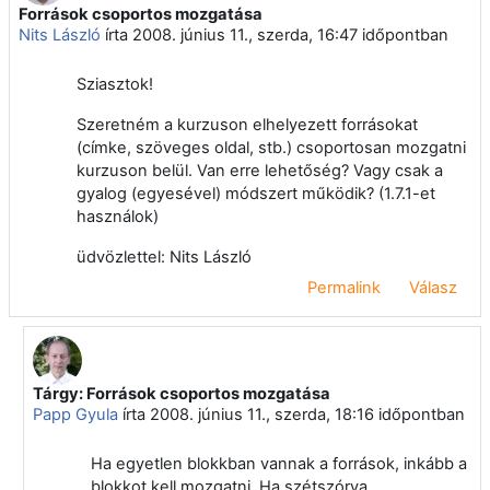
Források csoportos mozgatása
Válaszok szám: 2
Nits László
írta
2008. június 11., szerda, 16:47
időpontban
Sziasztok!
Szeretném a kurzuson elhelyezett forrásokat
(címke, szöveges oldal, stb.) csoportosan mozgatni
kurzuson belül. Van erre lehetőség? Vagy csak a
gyalog (egyesével) módszert működik? (1.7.1-et
használok)
üdvözlettel: Nits László
Permalink
Válasz
Tárgy: Források csoportos mozgatása
Válasz erre: Nits László
Papp Gyula
írta
2008. június 11., szerda, 18:16
időpontban
Ha egyetlen blokkban vannak a források, inkább a
blokkot kell mozgatni. Ha szétszórva