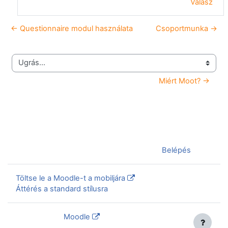
Válasz
← Questionnaire modul használata
Csoportmunka →
Ugrás...
Miért Moot? →
Jelenleg vendégként van bejelentkezve (
Belépés
)
Töltse le a Moodle-t a mobiljára
Áttérés a standard stílusra
Szolgáltatja a
Moodle