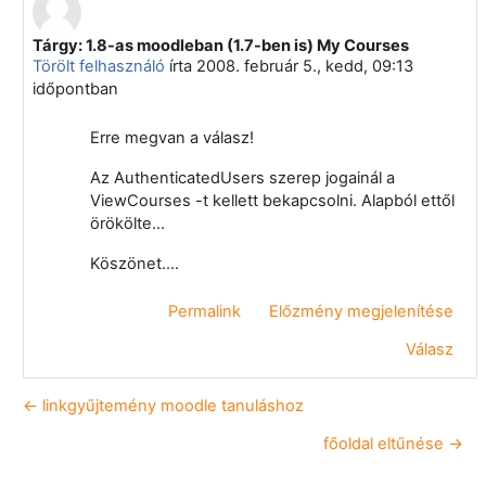
Tárgy: 1.8-as moodleban (1.7-ben is) My Courses
Válasz erre: Törölt felhasználó
Törölt felhasználó
írta
2008. február 5., kedd, 09:13
időpontban
Erre megvan a válasz!
Az AuthenticatedUsers szerep jogainál a
ViewCourses -t kellett bekapcsolni. Alapból ettől
örökölte...
Köszönet....
Permalink
Előzmény megjelenítése
Válasz
← linkgyűjtemény moodle tanuláshoz
főoldal eltűnése →