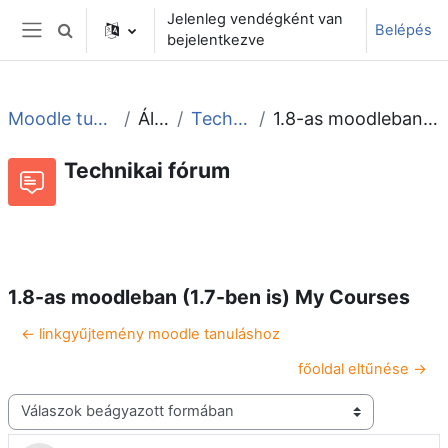
Tovább a fő tartalomhoz
Jelenleg vendégként van
Belépés
Keresési bemeneti adatok váltása
bejelentkezve
Oldalpanel
Moodle tudástár és fórum
Általános
Technikai fórum
1.8-as moodleban (1.7-ben is) My Courses
Technikai fórum
Beszélgetések RSS-hírei
Fórum
1.8-as moodleban (1.7-ben is) My Courses
← linkgyűjtemény moodle tanuláshoz
főoldal eltűnése →
Megjelenítési mód