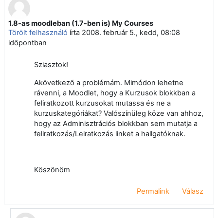
1.8-as moodleban (1.7-ben is) My Courses
Válaszok szám: 1
Törölt felhasználó
írta
2008. február 5., kedd, 08:08
időpontban
Sziasztok!
Akövetkező a problémám. Mimódon lehetne
rávenni, a Moodlet, hogy a Kurzusok blokkban a
feliratkozott kurzusokat mutassa és ne a
kurzuskategóriákat? Valószínüleg köze van ahhoz,
hogy az Adminisztrációs blokkban sem mutatja a
feliratkozás/Leiratkozás linket a hallgatóknak.
Köszönöm
Permalink
Válasz