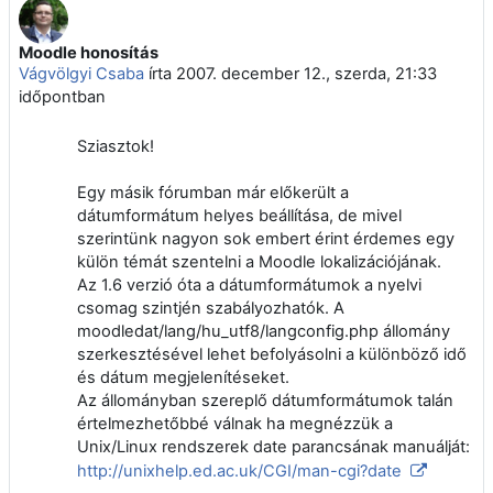
Moodle honosítás
Válaszok szám: 7
Vágvölgyi Csaba
írta
2007. december 12., szerda, 21:33
időpontban
Sziasztok!
Egy másik fórumban már előkerült a
dátumformátum helyes beállítása, de mivel
szerintünk nagyon sok embert érint érdemes egy
külön témát szentelni a Moodle lokalizációjának.
Az 1.6 verzió óta a dátumformátumok a nyelvi
csomag szintjén szabályozhatók. A
moodledat/lang/hu_utf8/langconfig.php állomány
szerkesztésével lehet befolyásolni a különböző idő
és dátum megjelenítéseket.
Az állományban szereplő dátumformátumok talán
értelmezhetőbbé válnak ha megnézzük a
Unix/Linux rendszerek date parancsának manuálját:
http://unixhelp.ed.ac.uk/CGI/man-cgi?date