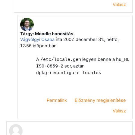
Válasz
Tárgy: Moodle honosítás
Válasz erre: Törölt felhasználó
Vágvölgyi Csaba
írta
2007. december 31., hétfő,
12:56
időpontban
A
legyen benne a
/etc/locale.gen
hu_HU
sor, aztán
ISO-8859-2
dpkg-reconfigure locales
Permalink
Előzmény megjelenítése
Válasz