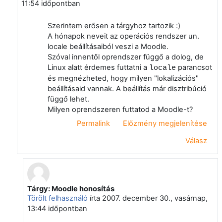
11:54
időpontban
Szerintem erősen a tárgyhoz tartozik :)
A hónapok neveit az operációs rendszer un.
locale beállításaiból veszi a Moodle.
Szóval innentől oprendszer függő a dolog, de
Linux alatt érdemes futtatni a
parancsot
locale
és megnézheted, hogy milyen "lokalizációs"
beállításaid vannak. A beállítás már disztribúció
függő lehet.
Milyen oprendszeren futtatod a Moodle-t?
Permalink
Előzmény megjelenítése
Válasz
Tárgy: Moodle honosítás
Válasz erre: Vágvölgyi Csaba
Törölt felhasználó
írta
2007. december 30., vasárnap,
13:44
időpontban