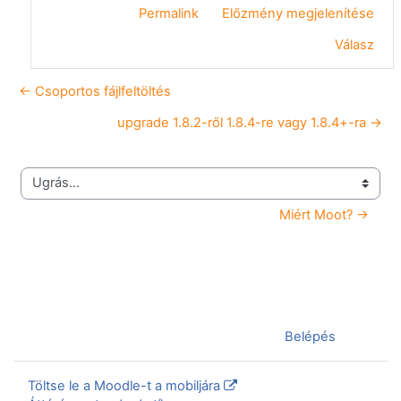
Permalink
Előzmény megjelenítése
Válasz
← Csoportos fájlfeltöltés
upgrade 1.8.2-ről 1.8.4-re vagy 1.8.4+-ra →
Ugrás...
Miért Moot? →
Jelenleg vendégként van bejelentkezve (
Belépés
)
Töltse le a Moodle-t a mobiljára