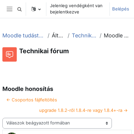
Tovább a fő tartalomhoz
Jelenleg vendégként van
Belépés
Keresési bemeneti adatok váltása
bejelentkezve
Oldalpanel
Moodle tudástár és fórum
Általános
Technikai fórum
Moodle honosítás
Technikai fórum
Beszélgetések RSS-hírei
Fórum
Moodle honosítás
← Csoportos fájlfeltöltés
upgrade 1.8.2-ről 1.8.4-re vagy 1.8.4+-ra →
Megjelenítési mód