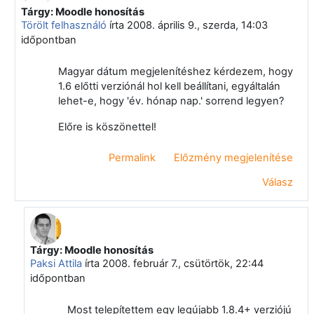
Tárgy: Moodle honosítás
Válasz erre: Vágvölgyi Csaba
Törölt felhasználó
írta
2008. április 9., szerda, 14:03
időpontban
Magyar dátum megjelenítéshez kérdezem, hogy
1.6 előtti verziónál hol kell beállítani, egyáltalán
lehet-e, hogy 'év. hónap nap.' sorrend legyen?
Előre is köszönettel!
Permalink
Előzmény megjelenítése
Válasz
Tárgy: Moodle honosítás
Válasz erre: Törölt felhasználó
Paksi Attila
írta
2008. február 7., csütörtök, 22:44
időpontban
Most telepítettem egy legújabb 1.8.4+ verziójú