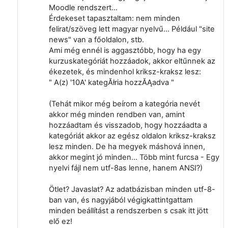
Moodle rendszert...
Érdekeset tapasztaltam: nem minden
felirat/szöveg lett magyar nyelvű... Például "site
news" van a főoldalon, stb.
Ami még ennél is aggasztóbb, hogy ha egy
kurzuskategóriát hozzáadok, akkor eltűnnek az
ékezetek, és mindenhol kriksz-kraksz lesz:
" A(z) '10A' kategĂłria hozzĂĄadva "
(Tehát mikor még beírom a kategória nevét
akkor még minden rendben van, amint
hozzáadtam és visszadob, hogy hozzáadta a
kategóriát akkor az egész oldalon kriksz-kraksz
lesz minden. De ha megyek máshová innen,
akkor megint jó minden... Több mint furcsa - Egy
nyelvi fájl nem utf-8as lenne, hanem ANSI?)
Ötlet? Javaslat? Az adatbázisban minden utf-8-
ban van, és nagyjából végigkattintgattam
minden beállítást a rendszerben s csak itt jött
elő ez!