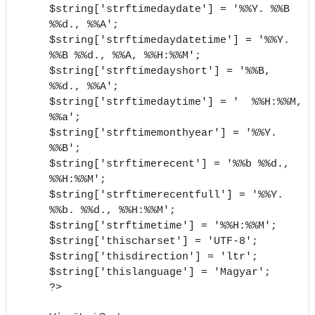
$string['strftimedaydate'] = '%%Y. %%B
%%d., %%A';
$string['strftimedaydatetime'] = '%%Y.
%%B %%d., %%A, %%H:%%M';
$string['strftimedayshort'] = '%%B,
%%d., %%A';
$string['strftimedaytime'] = ' %%H:%%M,
%%a';
$string['strftimemonthyear'] = '%%Y.
%%B';
$string['strftimerecent'] = '%%b %%d.,
%%H:%%M';
$string['strftimerecentfull'] = '%%Y.
%%b. %%d., %%H:%%M';
$string['strftimetime'] = '%%H:%%M';
$string['thischarset'] = 'UTF-8';
$string['thisdirection'] = 'ltr';
$string['thislanguage'] = 'Magyar';
?>