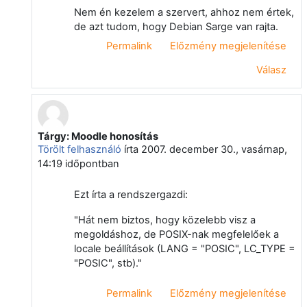
Nem én kezelem a szervert, ahhoz nem értek,
de azt tudom, hogy Debian Sarge van rajta.
Permalink
Előzmény megjelenítése
Válasz
Tárgy: Moodle honosítás
Válasz erre: Vágvölgyi Csaba
Törölt felhasználó
írta
2007. december 30., vasárnap,
14:19
időpontban
Ezt írta a rendszergazdi:
"Hát nem biztos, hogy közelebb visz a
megoldáshoz, de POSIX-nak megfelelőek a
locale beállítások (LANG = "POSIC", LC_TYPE =
"POSIC", stb)."
Permalink
Előzmény megjelenítése