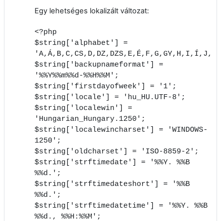
Egy lehetséges lokalizált változat:
<?php
$string['alphabet'] =
'A,Á,B,C,CS,D,DZ,DZS,E,É,F,G,GY,H,I,Í,J,K,
$string['backupnameformat'] =
'%%Y%%m%%d-%%H%%M';
$string['firstdayofweek'] = '1';
$string['locale'] = 'hu_HU.UTF-8';
$string['localewin'] =
'Hungarian_Hungary.1250';
$string['localewincharset'] = 'WINDOWS-
1250';
$string['oldcharset'] = 'ISO-8859-2';
$string['strftimedate'] = '%%Y. %%B
%%d.';
$string['strftimedateshort'] = '%%B
%%d.';
$string['strftimedatetime'] = '%%Y. %%B
%%d., %%H:%%M';