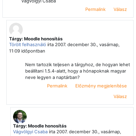
Vágvölgyi Csaba
Permalink
Válasz
Tárgy: Moodle honosítás
Válasz erre: Vágvölgyi Csaba
Törölt felhasználó
írta
2007. december 30., vasárnap,
11:09
időpontban
Nem tartozik teljesen a tárgyhoz, de hogyan lehet
beállítani 1.5.4-alatt, hogy a hónapoknak magyar
neve legyen a naptárban?
Permalink
Előzmény megjelenítése
Válasz
Tárgy: Moodle honosítás
Válasz erre: Törölt felhasználó
Vágvölgyi Csaba
írta
2007. december 30., vasárnap,