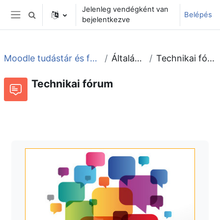
Tovább a fő tartalomhoz
Jelenleg vendégként van
Belépés
Keresési bemeneti adatok váltása
bejelentkezve
Oldalpanel
Moodle tudástár és fórum
Általános
Technikai fórum
Technikai fórum
Fórum
Beszélgetések RSS-hírei