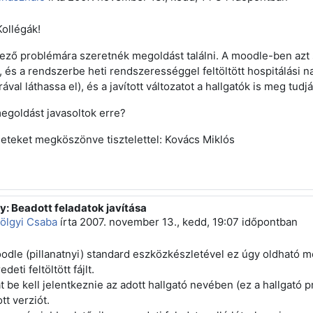
ollégák!
ező problémára szeretnék megoldást találni. A moodle-ben azt
, és a rendszerbe heti rendszerességgel feltöltött hospitálási na
ával láthassa el), és a javított változatot a hallgatók is meg tudjá
egoldást javasoltok erre?
eteket megköszönve tisztelettel: Kovács Miklós
y: Beadott feladatok javítása
z erre: Törölt felhasználó
ölgyi Csaba
írta
2007. november 13., kedd, 19:07
időpontban
odle (pillanatnyi) standard eszközkészletével ez úgy oldható meg
edeti feltöltött fájlt.
t be kell jelentkeznie az adott hallgató nevében (ez a hallgató pr
ott verziót.