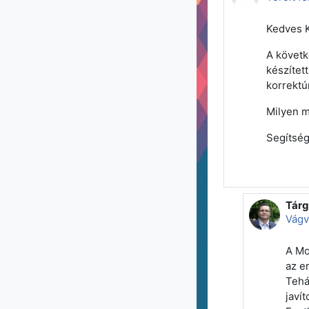
Kedves K
A követk
készített
korrektúr
Milyen m
Segítség
Tárg
Válas
Vágv
A Mo
az er
Tehá
javít