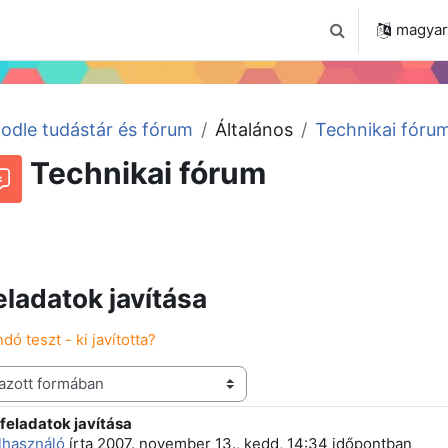
 2024
Tudástár
Regisztráció a portálon
magyar ‎
Keresési bemenet
odle tudástár és fórum
Általános
Technikai fóru
Technikai fórum
Beszélgetések RSS-hírei
órum
eladatok javítása
dó teszt - ki javította?
feladatok javítása
 szám: 4
elhasználó
írta
2007. november 13., kedd, 14:34
időpontban