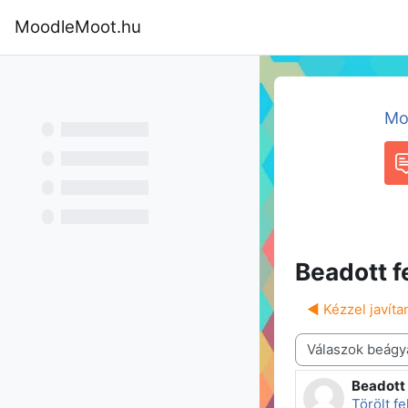
Tovább a fő tartalomhoz
MoodleMoot.hu
Kezdőoldal
Program
MoodleMoot
Mo
F
Beadott f
◀︎ Kézzel javítan
Megjelenítési mód
Beadott 
Válaszok
Törölt f