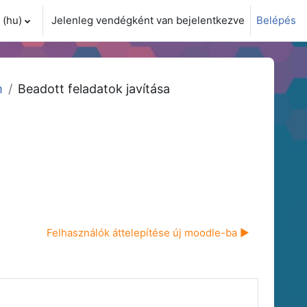
(hu)‎
Jelenleg vendégként van bejelentkezve
Belépés
i adatok váltása
m
Beadott feladatok javítása
Felhasználók áttelepítése új moodle-ba ▶︎