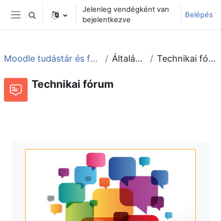
Tovább a fő tartalomhoz
Jelenleg vendégként van
Belépés
Keresési bemeneti adatok váltása
bejelentkezve
Oldalpanel
Moodle tudástár és fórum
Általános
Technikai fórum
Technikai fórum
Fórum
Beszélgetések RSS-hírei