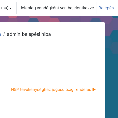
(hu)‎
Jelenleg vendégként van bejelentkezve
Belépés
i adatok váltása
m
admin belépési hiba
H5P tevékenységhez jogosultság rendelés ▶︎