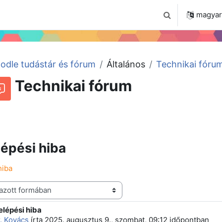
 2024
Tudástár
Regisztráció a portálon
magyar ‎
Keresési bemenet
odle tudástár és fórum
Általános
Technikai fóru
Technikai fórum
Beszélgetések RSS-hírei
órum
épési hiba
hiba
lépési hiba
 szám: 1
. Kovács
írta
2025. augusztus 9., szombat, 09:12
időpontban