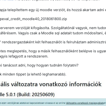
pja telepítettem egy új moodle verziót, és hozzá akartam adni e
peval_credit_moodle40_2018061800.zip
zerverem verzióját kifogásolta. Szolgáltatónál vagyok, nem tud
áférésem. Vagyis csak a Moodle sql adatait tudom módosítani, é
" rendszergazdaként két felhasználót is felruháztam adminisztrá
es meglepetés, hogy a másik felhasználóként belépve is ugyane
gyis lefagyott a rendszerem.
ki tanácsot adni, hogy hogyan tudnám folytatni?
 minden tippet (a lehető leghamarabb).