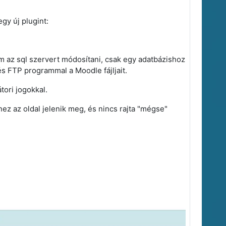
gy új plugint:
om az sql szervert módosítani, csak egy adatbázishoz
s FTP programmal a Moodle fájljait.
tori jogokkal.
z az oldal jelenik meg, és nincs rajta "mégse"