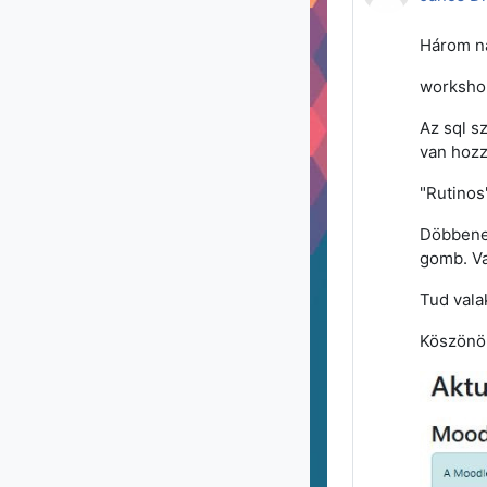
Három na
worksho
Az sql s
van hozz
"Rutinos
Döbbenet
gomb. Va
Tud vala
Köszönök