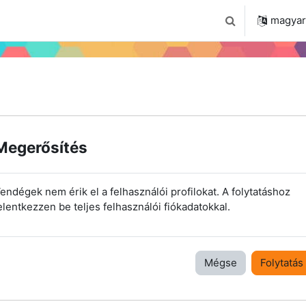
 2024
Tudástár
Regisztráció a portálon
magyar ‎
Keresési bemenet
Megerősítés
endégek nem érik el a felhasználói profilokat. A folytatáshoz
elentkezzen be teljes felhasználói fiókadatokkal.
Mégse
Folytatás