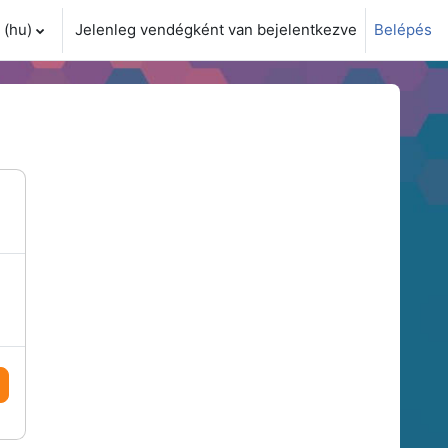
(hu)‎
Jelenleg vendégként van bejelentkezve
Belépés
i adatok váltása