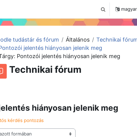
 2024
Tudástár
Regisztráció a portálon
magyar ‎
Keresési bemenet
odle tudástár és fórum
Általános
Technikai fóru
Pontozói jelentés hiányosan jelenik meg
Tárgy: Pontozói jelentés hiányosan jelenik meg
Technikai fórum
Beszélgetések RSS-hírei
órum
jelentés hiányosan jelenik meg
ztós kérdés pontozás