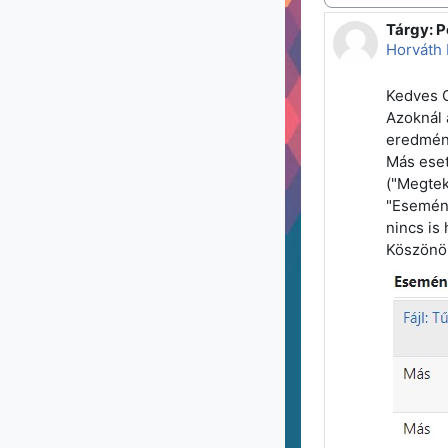
Tárgy: P
Válaszok
Horváth 
Kedves G
Azoknál 
eredmény
Más eset
("Megtek
"Esemény
nincs is
Köszönöm