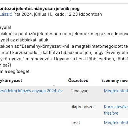
ontozói jelentés hiányosan jelenik meg
 szám: 0
László
írta
2024. június 11., kedd, 12:23
időpontban
yula!
akiknél a pontozói jelentésben nem jelennek meg az eredmény
nél az alábbiakat látjuk.
ekben az "Eseménykörnyezet"-nél a megtekintett/megoldott tes
intett kurzusmodul") kattintva hibaüzenet jön, hogy "Érvénytel
környezet" megnevezés. Ugyanaz a teszt több esetben, több fe
 hiba?)
 a segítséget!