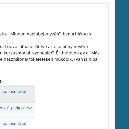
ek a "Minden naplóbejegyzés"-ben a hiányzó
zt neve látható. Illetve az esemény nevére
en kurzusmodul-azonosító". Érthetetlen ez a "Más"
lhasználónál tökéletesen működik. (Van is hiba,