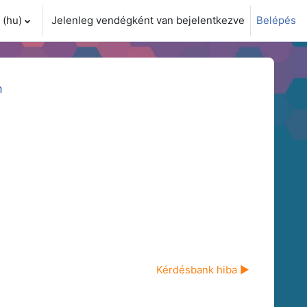
(hu)‎
Jelenleg vendégként van bejelentkezve
Belépés
i adatok váltása
m
Kérdésbank hiba ▶︎