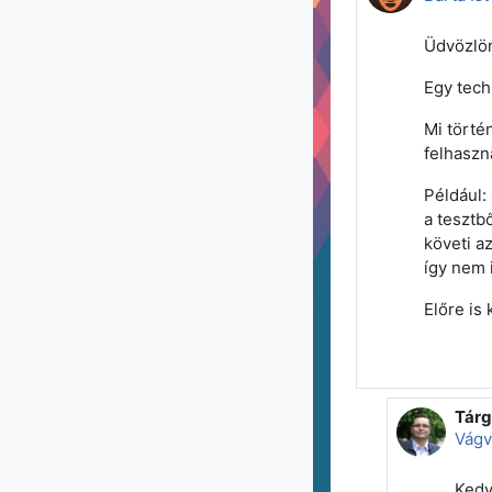
Üdvözlö
Egy tech
Mi törté
felhaszná
Például:
a tesztb
követi a
így nem 
Előre is
Tárg
Válas
Vágv
Kedv