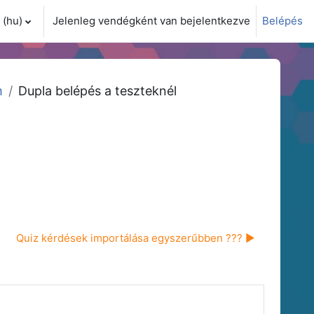
(hu)‎
Jelenleg vendégként van bejelentkezve
Belépés
i adatok váltása
m
Dupla belépés a teszteknél
Quiz kérdések importálása egyszerűbben ??? ▶︎