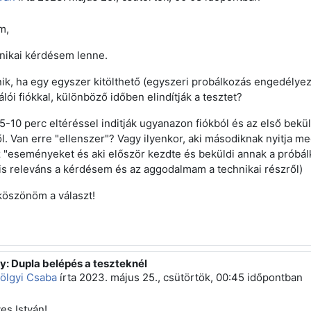
m,
nikai kérdésem lenne.
nik, ha egy egyszer kitölthető (egyszeri probálkozás engedélyez
lói fiókkal, különböző időben elindítják a tesztet?
 5-10 perc eltéréssel inditják ugyanazon fiókból és az első bekül
ől. Van erre "ellenszer"? Vagy ilyenkor, aki másodiknak nyitja m
z "eseményeket és aki először kezdte és beküldi annak a próbálk
is releváns a kérdésem és az aggodalmam a technikai részről)
 köszönöm a választ!
y: Dupla belépés a teszteknél
z erre: Barta István
ölgyi Csaba
írta
2023. május 25., csütörtök, 00:45
időpontban
es István!