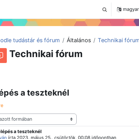
 2024
Tudástár
Regisztráció a portálon
magyar ‎
Keresési bemenet
odle tudástár és fórum
Általános
Technikai fóru
Technikai fórum
Beszélgetések RSS-hírei
órum
épés a teszteknél
re
lépés a teszteknél
 szám: 2
tván
írta
2023. május 25., csütörtök, 00:08
időpontban