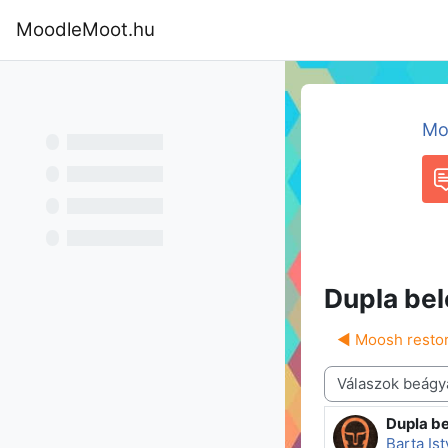
Tovább a fő tartalomhoz
MoodleMoot.hu
Kezdőoldal
Program
MoodleMoot
Mo
F
Dupla bel
◀︎ Moosh resto
Megjelenítési mód
Dupla be
Válaszok
Barta Is