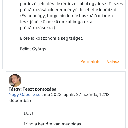
pontozói jelentést lekérdezni, ahol egy teszt összes
próbálkozásának eredményét le lehet ellenőrizni.
(És nem úgy, hogy minden felhasználó minden
tesztjénél külön-külön kattintgatok a
próbálkozásokra.)
Előre is köszönöm a segítséget.
Bálint György
Permalink
Válasz
Tárgy: Teszt pontozása
Válasz erre: Bálint György
Nagy Gábor Zsolt
írta
2022. április 27., szerda, 12:18
időpontban
Üdv!
Mind a kettőre van megoldás.