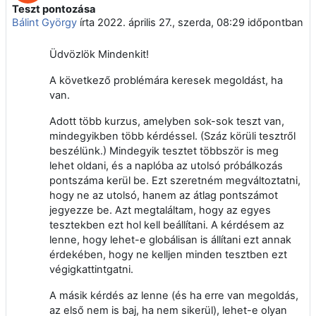
Teszt pontozása
Válaszok szám: 2
Bálint György
írta
2022. április 27., szerda, 08:29
időpontban
Üdvözlök Mindenkit!
A következő problémára keresek megoldást, ha
van.
Adott több kurzus, amelyben sok-sok teszt van,
mindegyikben több kérdéssel. (Száz körüli tesztről
beszélünk.) Mindegyik tesztet többször is meg
lehet oldani, és a naplóba az utolsó próbálkozás
pontszáma kerül be. Ezt szeretném megváltoztatni,
hogy ne az utolsó, hanem az átlag pontszámot
jegyezze be. Azt megtaláltam, hogy az egyes
tesztekben ezt hol kell beállítani. A kérdésem az
lenne, hogy lehet-e globálisan is állítani ezt annak
érdekében, hogy ne kelljen minden tesztben ezt
végigkattintgatni.
A másik kérdés az lenne (és ha erre van megoldás,
az első nem is baj, ha nem sikerül), lehet-e olyan