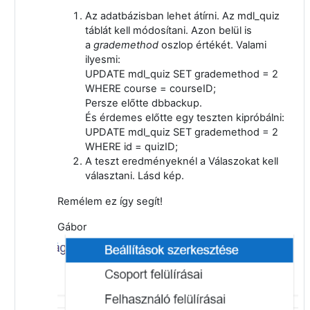
Az adatbázisban lehet átírni. Az mdl_quiz
táblát kell módosítani. Azon belül is
a
grademethod
oszlop értékét. Valami
ilyesmi:
UPDATE mdl_quiz SET grademethod = 2
WHERE course = courseID;
Persze előtte dbbackup.
És érdemes előtte egy teszten kipróbálni:
UPDATE mdl_quiz SET grademethod = 2
WHERE id = quizID;
A teszt eredményeknél a Válaszokat kell
választani. Lásd kép.
Remélem ez így segít!
Gábor