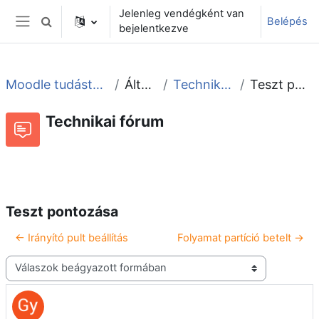
Tovább a fő tartalomhoz
Jelenleg vendégként van
Belépés
Keresési bemeneti adatok váltása
bejelentkezve
Oldalpanel
Moodle tudástár és fórum
Általános
Technikai fórum
Teszt pontozása
Technikai fórum
Beszélgetések RSS-hírei
Fórum
Teszt pontozása
← Irányító pult beállítás
Folyamat partíció betelt →
Megjelenítési mód