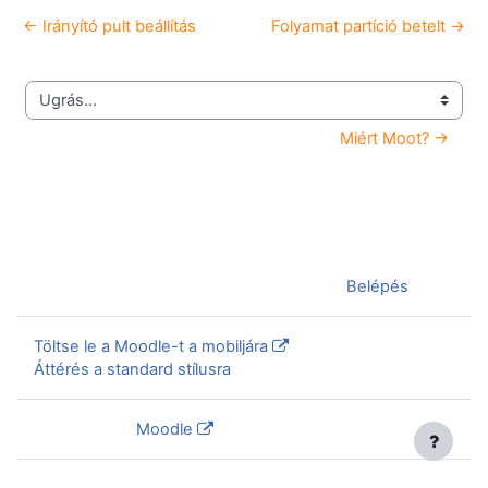
← Irányító pult beállítás
Folyamat partíció betelt →
Ugrás...
Miért Moot? →
Jelenleg vendégként van bejelentkezve (
Belépés
)
Töltse le a Moodle-t a mobiljára
Áttérés a standard stílusra
Szolgáltatja a
Moodle