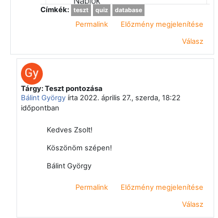
Címkék:
teszt
quiz
database
Permalink
Előzmény megjelenítése
Válasz
Tárgy: Teszt pontozása
Válasz erre: Nagy Gábor Zsolt
Bálint György
írta
2022. április 27., szerda, 18:22
időpontban
Kedves Zsolt!
Köszönöm szépen!
Bálint György
Permalink
Előzmény megjelenítése
Válasz