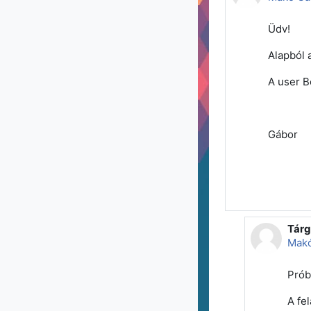
Üdv!
Alapból 
A user B
Gábor
Tárg
Vála
Mak
Prób
A fe