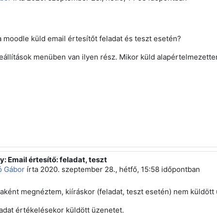
a moodle küld email értesítőt feladat és teszt esetén?
eállítások menüben van ilyen rész. Mikor küld alapértelmezetten
y: Email értesítő: feladat, teszt
sz erre: Makó Gábor
ó Gábor
írta
2020. szeptember 28., hétfő, 15:58
időpontban
aként megnéztem, kiíráskor (feladat, teszt esetén) nem küldött 
ladat értékelésekor küldött üzenetet.