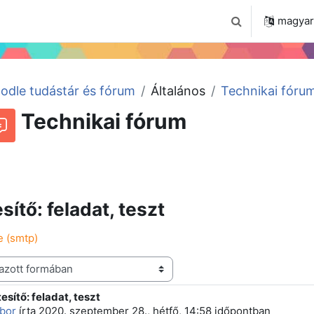
 2024
Tudástár
Regisztráció a portálon
magyar ‎
Keresési bemenet
odle tudástár és fórum
Általános
Technikai fóru
Technikai fórum
Beszélgetések RSS-hírei
órum
sítő: feladat, teszt
e (smtp)
esítő: feladat, teszt
 szám: 2
bor
írta
2020. szeptember 28., hétfő, 14:58
időpontban