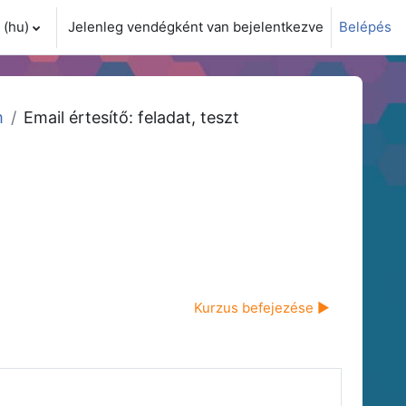
(hu)‎
Jelenleg vendégként van bejelentkezve
Belépés
i adatok váltása
m
Email értesítő: feladat, teszt
Kurzus befejezése ▶︎