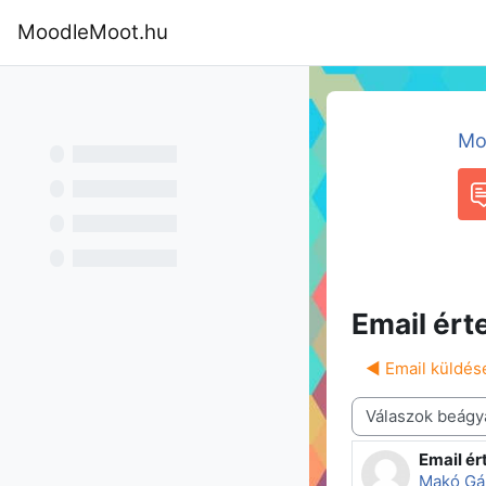
Tovább a fő tartalomhoz
MoodleMoot.hu
Kezdőoldal
Program
MoodleMoot
Mo
F
Email érte
◀︎ Email küldés
Megjelenítési mód
Email ért
Válaszok
Makó Gá