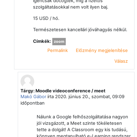
igencsak döcögtek, míg a fizetős
szolgáltatásokkal nem volt ilyen baj.
15 USD / hó.
Természetesen kancellári jóváhagyás nélkül.
Címkék:
zoom
Permalink
Előzmény megjelenítése
Válasz
Tárgy: Moodle videoconference / meet
Válasz erre: Nagy Gábor Zsolt
Makó Gábor
írta
2020. június 20., szombat, 09:09
időpontban
Nálunk a Google felhőszolgáltatása nagyon
jól vizsgázott, a Meet szinte tökéletesen
tette a dolgát! A Classroom egy kis tudású,
könnyen megtanulható e-Learning rendszer.