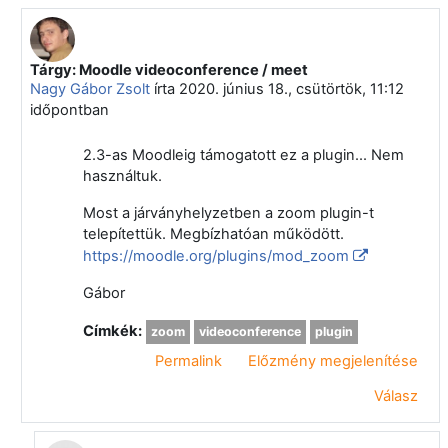
Tárgy: Moodle videoconference / meet
Válasz erre: Makó Gábor
Nagy Gábor Zsolt
írta
2020. június 18., csütörtök, 11:12
időpontban
2.3-as Moodleig támogatott ez a plugin... Nem
használtuk.
Most a járványhelyzetben a zoom plugin-t
telepítettük. Megbízhatóan működött.
https://moodle.org/plugins/mod_zoom
Gábor
Címkék:
zoom
videoconference
plugin
Permalink
Előzmény megjelenítése
Válasz