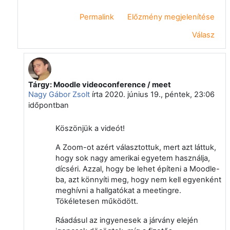
Permalink
Előzmény megjelenítése
Válasz
Tárgy: Moodle videoconference / meet
Válasz erre: Makó Gábor
Nagy Gábor Zsolt
írta
2020. június 19., péntek, 23:06
időpontban
Köszönjük a videót!
A Zoom-ot
azért választottuk, mert azt láttuk,
hogy sok nagy amerikai egyetem használja,
dícséri. Azzal, hogy be lehet építeni a Moodle-
ba, azt könnyíti meg, hogy nem kell egyenként
meghívni a hallgatókat a meetingre.
Tökéletesen működött.
Ráadásul az ingyenesek a járvány elején