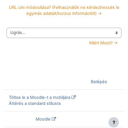
URL cím módosítása? (Felhasználók ne kérdezhessék le
egymás adatait/kurzus információit) →
Ugrás...
Miért Moot? →
Jelenleg vendégként van bejelentkezve (
Belépés
)
Töltse le a Moodle-t a mobiljára
Áttérés a standard stílusra
Szolgáltatja a
Moodle