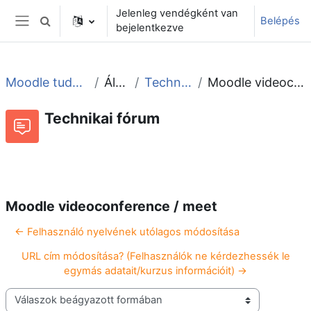
Tovább a fő tartalomhoz
Jelenleg vendégként van
Belépés
Keresési bemeneti adatok váltása
bejelentkezve
Oldalpanel
Moodle tudástár és fórum
Általános
Technikai fórum
Moodle videoconference / meet
Technikai fórum
Beszélgetések RSS-hírei
Fórum
Moodle videoconference / meet
← Felhasználó nyelvének utólagos módosítása
URL cím módosítása? (Felhasználók ne kérdezhessék le
egymás adatait/kurzus információit) →
Megjelenítési mód