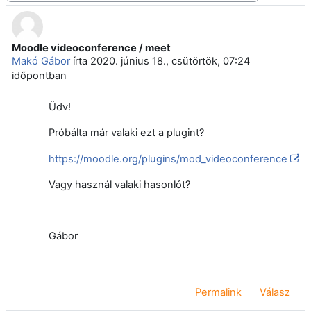
Moodle videoconference / meet
Válaszok szám: 4
Makó Gábor
írta
2020. június 18., csütörtök, 07:24
időpontban
Üdv!
Próbálta már valaki ezt a plugint?
https://moodle.org/plugins/mod_videoconference
Vagy használ valaki hasonlót?
Gábor
Permalink
Válasz