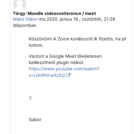
Tárgy: Moodle videoconference / meet
Válasz erre: Nagy Gábor Zsolt
Makó Gábor
írta
2020. június 18., csütörtök, 21:28
időpontban
Köszönöm! A Zoom korlátozott ill. fizetős, ha jól
tudom.
Viszont a Google Meet tökéletesen
beilleszthető plugin nélkül:
https://www.youtube.com/watch?
v=L0nPHnwXcEQ
:)
Gábor