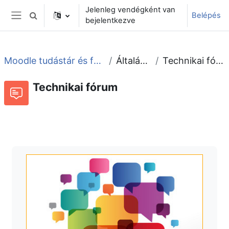
Tovább a fő tartalomhoz
Jelenleg vendégként van
Belépés
Keresési bemeneti adatok váltása
bejelentkezve
Oldalpanel
Moodle tudástár és fórum
Általános
Technikai fórum
Technikai fórum
Fórum
Beszélgetések RSS-hírei