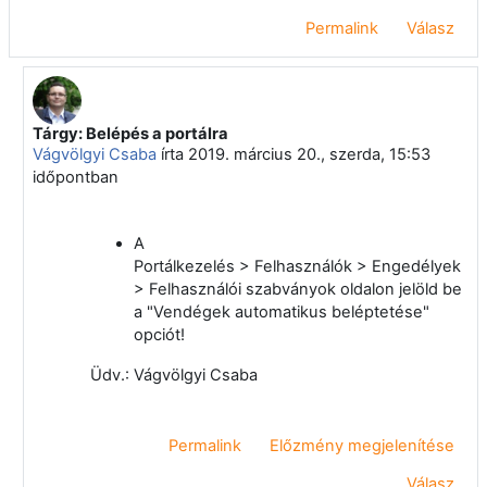
Permalink
Válasz
Tárgy: Belépés a portálra
Válasz erre: Mikecz Zsolt
Vágvölgyi Csaba
írta
2019. március 20., szerda, 15:53
időpontban
A
Portálkezelés >
Felhasználók >
Engedélyek
>
Felhasználói szabványok oldalon jelöld be
a "Vendégek automatikus beléptetése"
opciót!
Üdv.: Vágvölgyi Csaba
Permalink
Előzmény megjelenítése
Válasz