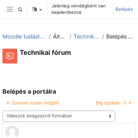
Tovább a fő tartalomhoz
Jelenleg vendégként van
Belépés
Keresési bemeneti adatok váltása
bejelentkezve
Oldalpanel
Moodle tudástár és fórum
Általános
Technikai fórum
Belépés a portálra
Technikai fórum
Beszélgetések RSS-hírei
Fórum
Belépés a portálra
← Szerver router mögött
Big Update :-) →
Megjelenítési mód