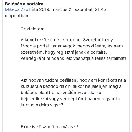
Belépés a portálra
Válaszok szám: 1
Mikecz Zsolt
írta
2019. március 2., szombat, 21:45
időpontban
Tiszteletem!
A következő kérdésem lenne. Szeretnék egy
Moodle portált tananyagok megosztására, és nem
szeretném, hogy regisztráljanak a portálra,
vendégként mindenki elolvashatja a teljes tartalmat!
Azt hogyan tudom beállítani, hogy amikor rákattint a
kurzusra a kezdőoldalon, akkor ne jelenjen meg a
belépés oldal (felhasználónévvel akar-e
bejelentkezni vagy vendégként) hanem egyből a
kurzus oldalra vigye?
Előre is köszönöm a választ!