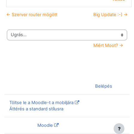
← Szerver router mögött
Big Update :-) →
Ugrás...
Miért Moot? →
Jelenleg vendégként van bejelentkezve (
Belépés
)
Töltse le a Moodle-t a mobiljára
Áttérés a standard stílusra
Szolgáltatja a
Moodle