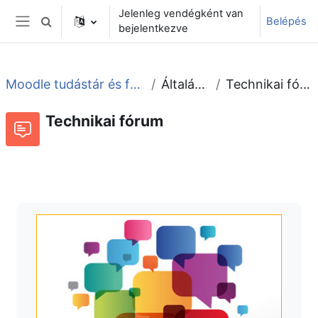
Tovább a fő tartalomhoz
Jelenleg vendégként van
Belépés
Keresési bemeneti adatok váltása
bejelentkezve
Oldalpanel
Moodle tudástár és fórum
Általános
Technikai fórum
Technikai fórum
Fórum
Beszélgetések RSS-hírei