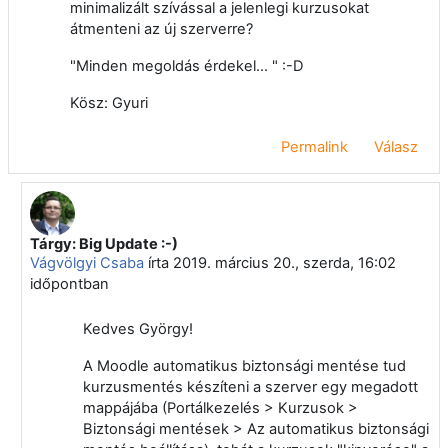
minimalizált szívással a jelenlegi kurzusokat
átmenteni az új szerverre?
"Minden megoldás érdekel... " :-D
Kösz: Gyuri
Permalink
Válasz
Tárgy: Big Update :-)
Válasz erre: Hábel György
Vágvölgyi Csaba
írta
2019. március 20., szerda, 16:02
időpontban
Kedves György!
A Moodle automatikus biztonsági mentése tud
kurzusmentés készíteni a szerver egy megadott
mappájába (Portálkezelés > Kurzusok >
Biztonsági mentések > Az automatikus biztonsági