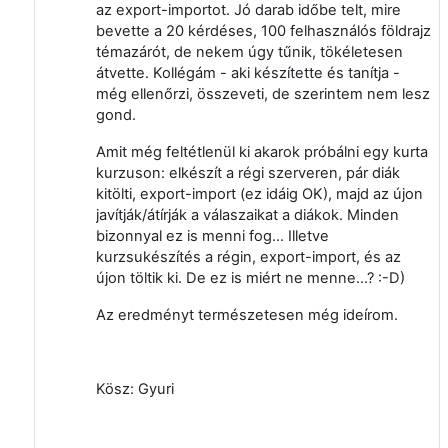
az export-importot. Jó darab időbe telt, mire
bevette a 20 kérdéses, 100 felhasználós földrajz
témazárót, de nekem úgy tűnik, tökéletesen
átvette. Kollégám - aki készítette és tanítja -
még ellenőrzi, összeveti, de szerintem nem lesz
gond.
Amit még feltétlenül ki akarok próbálni egy kurta
kurzuson: elkészít a régi szerveren, pár diák
kitölti, export-import (ez idáig OK), majd az újon
javítják/átírják a válaszaikat a diákok. Minden
bizonnyal ez is menni fog... Illetve
kurzsukészítés a régin, export-import, és az
újon töltik ki. De ez is miért ne menne...? :-D)
Az eredményt természetesen még ideírom.
Kösz: Gyuri