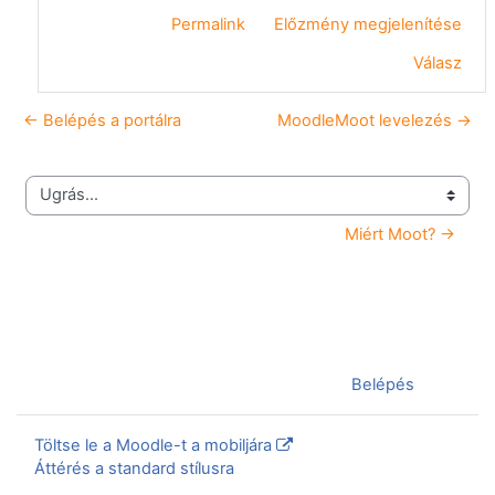
Permalink
Előzmény megjelenítése
Válasz
← Belépés a portálra
MoodleMoot levelezés →
Ugrás...
Miért Moot? →
Jelenleg vendégként van bejelentkezve (
Belépés
)
Töltse le a Moodle-t a mobiljára
Áttérés a standard stílusra