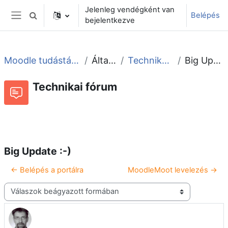
Tovább a fő tartalomhoz
Jelenleg vendégként van
Belépés
Keresési bemeneti adatok váltása
bejelentkezve
Oldalpanel
Moodle tudástár és fórum
Általános
Technikai fórum
Big Update :-)
Technikai fórum
Beszélgetések RSS-hírei
Fórum
Big Update :-)
← Belépés a portálra
MoodleMoot levelezés →
Megjelenítési mód