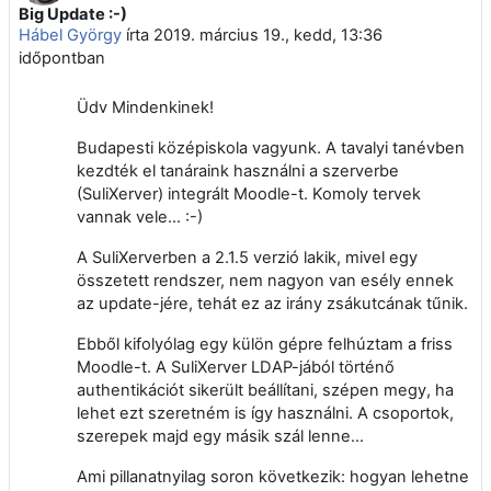
Big Update :-)
Válaszok szám: 2
Hábel György
írta
2019. március 19., kedd, 13:36
időpontban
Üdv Mindenkinek!
Budapesti középiskola vagyunk. A tavalyi tanévben
kezdték el tanáraink használni a szerverbe
(SuliXerver) integrált Moodle-t. Komoly tervek
vannak vele... :-)
A SuliXerverben a 2.1.5 verzió lakik, mivel egy
összetett rendszer, nem nagyon van esély ennek
az update-jére, tehát ez az irány zsákutcának tűnik.
Ebből kifolyólag egy külön gépre felhúztam a friss
Moodle-t. A SuliXerver LDAP-jából történő
authentikációt sikerült beállítani, szépen megy, ha
lehet ezt szeretném is így használni. A csoportok,
szerepek majd egy másik szál lenne...
Ami pillanatnyilag soron következik: hogyan lehetne