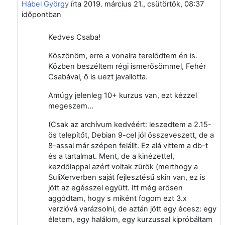
Hábel György
írta
2019. március 21., csütörtök, 08:37
időpontban
Kedves Csaba!
Köszönöm, erre a vonalra terelődtem én is.
Közben beszéltem régi ismerősömmel, Fehér
Csabával, ő is uezt javallotta.
Amúgy jelenleg 10+ kurzus van, ezt kézzel
megeszem...
(Csak az archívum kedvéért: leszedtem a 2.15-
ös telepítőt, Debian 9-cel jól összeveszett, de a
8-assal már szépen felállt. Ez alá vittem a db-t
és a tartalmat. Ment, de a kinézettel,
kezdőlappal azért voltak zűrök (merthogy a
SuliXerverben saját fejlesztésű skin van, ez is
jött az egésszel együtt. Itt még erősen
aggódtam, hogy s miként fogom ezt 3.x
verzióvá varázsolni, de aztán jött egy écesz: egy
életem, egy halálom, egy kurzussal kipróbáltam