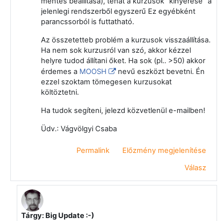
mentés beállítása), tehát a kurzusok "kinyerése" a
jelenlegi rendszerből egyszerű Ez egyébként
parancssorból is futtatható.
Az összetetteb problém a kurzusok visszaállítása.
Ha nem sok kurzusról van szó, akkor kézzel
helyre tudod állítani őket. Ha sok (pl.. >50) akkor
érdemes a
MOOSH
nevű eszközt bevetni. Én
ezzel szoktam tömegesen kurzusokat
költöztetni.
Ha tudok segíteni, jelezd közvetlenül e-mailben!
Üdv.: Vágvölgyi Csaba
Permalink
Előzmény megjelenítése
Válasz
Tárgy: Big Update :-)
Válasz erre: Vágvölgyi Csaba