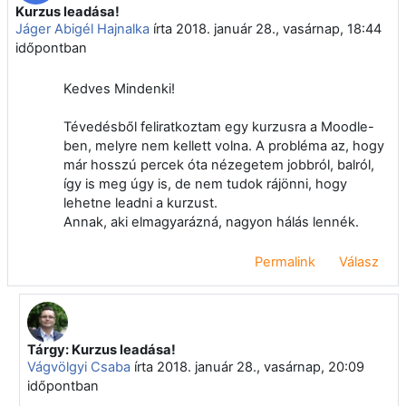
Kurzus leadása!
Válaszok szám: 1
Jáger Abigél Hajnalka
írta
2018. január 28., vasárnap, 18:44
időpontban
Kedves Mindenki!
Tévedésből feliratkoztam egy kurzusra a Moodle-
ben, melyre nem kellett volna. A probléma az, hogy
már hosszú percek óta nézegetem jobbról, balról,
így is meg úgy is, de nem tudok rájönni, hogy
lehetne leadni a kurzust.
Annak, aki elmagyarázná, nagyon hálás lennék.
Permalink
Válasz
Tárgy: Kurzus leadása!
Válasz erre: Jáger Abigél Hajnalka
Vágvölgyi Csaba
írta
2018. január 28., vasárnap, 20:09
időpontban