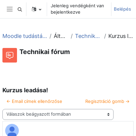
Tovább a fő tartalomhoz
Jelenleg vendégként van
Belépés
Keresési bemeneti adatok váltása
bejelentkezve
Oldalpanel
Moodle tudástár és fórum
Általános
Technikai fórum
Kurzus leadása!
Technikai fórum
Beszélgetések RSS-hírei
Fórum
Kurzus leadása!
← Email címek ellenőrzőse
Regisztráció gomb →
Megjelenítési mód