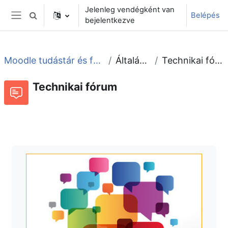
Tovább a fő tartalomhoz
Jelenleg vendégként van
Belépés
Keresési bemeneti adatok váltása
bejelentkezve
Oldalpanel
Moodle tudástár és fórum
Általános
Technikai fórum
Technikai fórum
Fórum
Beszélgetések RSS-hírei