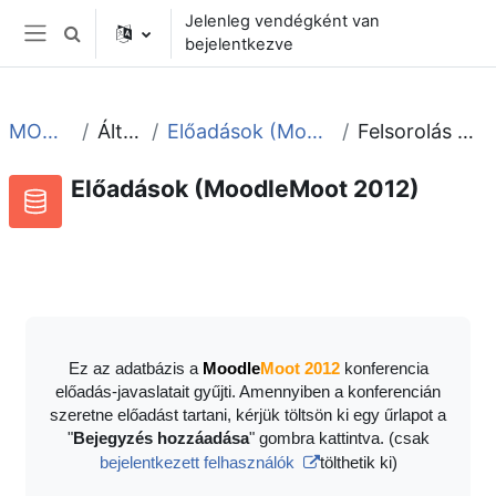
Tovább a fő tartalomhoz
Jelenleg vendégként van
Keresési bemeneti adatok váltása
bejelentkezve
Oldalpanel
MOOT2012
Általános
Előadások (MoodleMoot 2012)
Felsorolás megtekintése
Előadások (MoodleMoot 2012)
Adatbázis
RSS-hírek ehhez a tevékenységhez
Ez az adatbázis a
Moodle
Moot 2012
konferencia
előadás-javaslatait gyűjti. Amennyiben a konferencián
szeretne előadást tartani, kérjük töltsön ki egy űrlapot a
"
Bejegyzés hozzáadása
" gombra kattintva. (csak
bejelentkezett felhasználók
tölthetik ki)