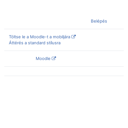
Jelenleg vendégként van bejelentkezve (
Belépés
)
Töltse le a Moodle-t a mobiljára
Áttérés a standard stílusra
Szolgáltatja a
Moodle