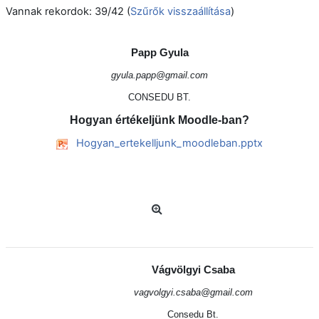
Vannak rekordok: 39/42 (
Szűrők visszaállítása
)
Papp Gyula
gyula.papp@gmail.com
CONSEDU BT.
Hogyan értékeljünk Moodle-ban?
Hogyan_ertekelljunk_moodleban.pptx
Vágvölgyi Csaba
vagvolgyi.csaba@gmail.com
Consedu Bt.