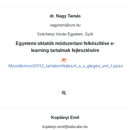
dr. Nagy Tamás
nagytomi@sze.hu
Széchenyi István Egyetem, Győr
Egyetemi oktatók módszertani felkészítése e-
learning tartalmak fejlesztésére
Moodlemoot2012_tartalomfejleszt_s_v_gleges_vet_t.ppsx
Koplányi Emil
koplanyi.emil@educatio.hu