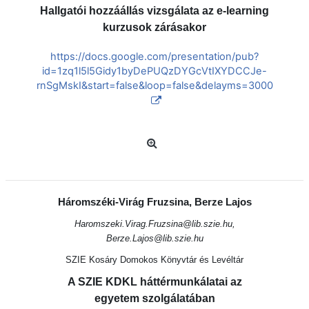
Hallgatói hozzáállás vizsgálata az e-learning
kurzusok zárásakor
https://docs.google.com/presentation/pub?
id=1zq1l5l5Gidy1byDePUQzDYGcVtIXYDCCJe-
rnSgMskI&start=false&loop=false&delayms=3000
Háromszéki-Virág Fruzsina, Berze Lajos
Haromszeki.Virag.Fruzsina@lib.szie.hu,
Berze.Lajos@lib.szie.hu
SZIE Kosáry Domokos Könyvtár és Levéltár
A SZIE KDKL háttérmunkálatai az
egyetem szolgálatában