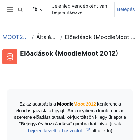
Tovább a fő tartalomhoz
Jelenleg vendégként van
Belépés
Keresési bemeneti adatok váltása
bejelentkezve
Oldalpanel
MOOT2012
Általános
Előadások (MoodleMoot 2012)
Előadások (MoodleMoot 2012)
Adatbázis
RSS-hírek ehhez a tevékenységhez
Ez az adatbázis a
Moodle
Moot 2012
konferencia
előadás-javaslatait gyűjti. Amennyiben a konferencián
szeretne előadást tartani, kérjük töltsön ki egy űrlapot a
"
Bejegyzés hozzáadása
" gombra kattintva. (csak
bejelentkezett felhasználók
tölthetik ki)