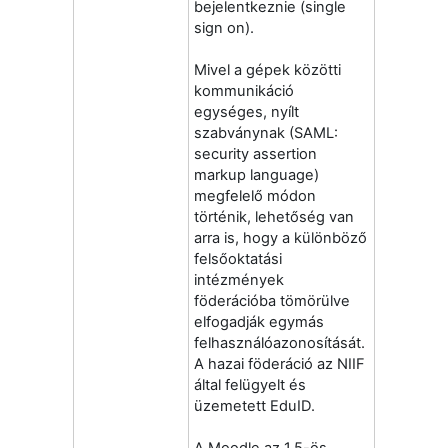
bejelentkeznie (single
sign on).
Mivel a gépek közötti
kommunikáció
egységes, nyílt
szabványnak (SAML:
security assertion
markup language)
megfelelő módon
történik, lehetőség van
arra is, hogy a különböző
felsőoktatási
intézmények
föderációba tömörülve
elfogadják egymás
felhasználóazonosítását.
A hazai föderáció az NIIF
által felügyelt és
üzemetett EduID.
A Moodle az 1.5-ös