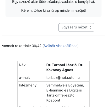
Egy szerző akár több előadásjavaslatot is benyújthat.
Kérem, töltse ki az űrlap minden mezőjét!
Harmadik szintű navigáció me
Vannak rekordok: 39/42 (
Szűrők visszaállítása
)
Név:
Dr. Tornóci László, Dr.
Kokovay Ágnes
e-mail:
torlasz@net.sote.hu
Intézmény:
Semmelweis Egyetem,
E-learning és Digitális
Tartalomfejlesztő
Központ