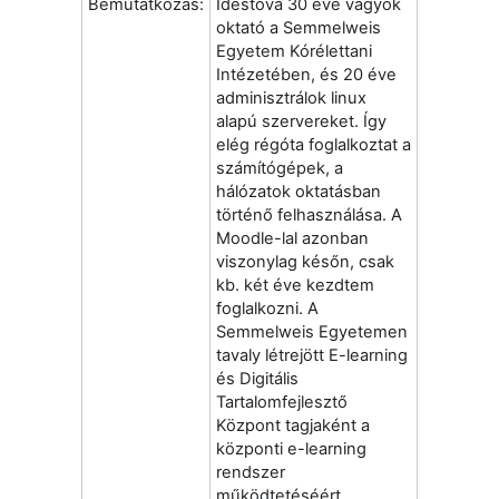
Bemutatkozás:
Idestova 30 éve vagyok
oktató a Semmelweis
Egyetem Kórélettani
Intézetében, és 20 éve
adminisztrálok linux
alapú szervereket. Így
elég régóta foglalkoztat a
számítógépek, a
hálózatok oktatásban
történő felhasználása. A
Moodle-lal azonban
viszonylag későn, csak
kb. két éve kezdtem
foglalkozni. A
Semmelweis Egyetemen
tavaly létrejött E-learning
és Digitális
Tartalomfejlesztő
Központ tagjaként a
központi e-learning
rendszer
működtetéséért,