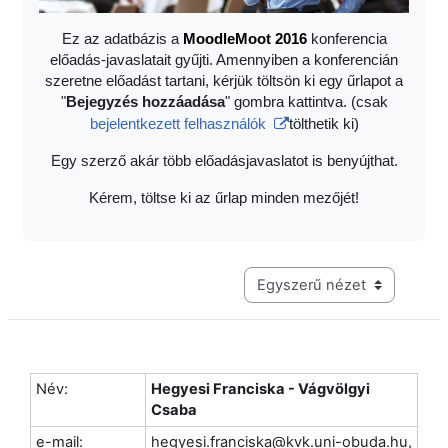
Ez az adatbázis a
Moodle
Moot 2016
konferencia
előadás-javaslatait gyűjti. Amennyiben a konferencián
szeretne előadást tartani, kérjük töltsön ki egy űrlapot a
"
Bejegyzés hozzáadása
" gombra kattintva. (csak
bejelentkezett felhasználók
tölthetik ki)
Egy szerző akár több előadásjavaslatot is benyújthat.
Kérem, töltse ki az űrlap minden mezőjét!
Harmadik szintű navigáció me
Név:
Hegyesi Franciska - Vágvölgyi
Csaba
e-mail:
hegyesi.franciska@kvk.uni-obuda.hu,