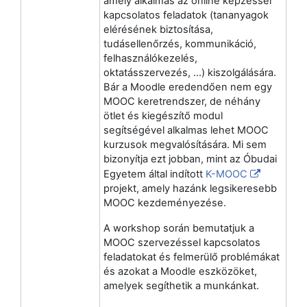
amely alkalmas az online képzéssel
kapcsolatos feladatok (tananyagok
elérésének biztosítása,
tudásellenőrzés, kommunikáció,
felhasználókezelés,
oktatásszervezés, …) kiszolgálására.
Bár a Moodle eredendően nem egy
MOOC keretrendszer, de néhány
ötlet és kiegészítő modul
segítségével alkalmas lehet MOOC
kurzusok megvalósítására. Mi sem
bizonyítja ezt jobban, mint az Óbudai
Egyetem által indított
K-MOOC
projekt, amely hazánk legsikeresebb
MOOC kezdeményezése.
A workshop során bemutatjuk a
MOOC szervezéssel kapcsolatos
feladatokat és felmerülő problémákat
és azokat a Moodle eszközöket,
amelyek segíthetik a munkánkat.