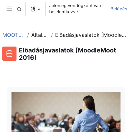
Tovább a fő tartalomhoz
Jelenleg vendégként van
Belépés
Keresési bemeneti adatok váltása
bejelentkezve
Oldalpanel
MOOT2016
Általános
Előadásjavaslatok (MoodleMoot 2016)
Előadásjavaslatok (MoodleMoot
2016)
Adatbázis
RSS-hírek ehhez a tevékenységhez