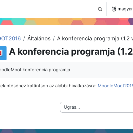
 2024
Tudástár
Regisztráció a portálon
magyar ‎
Keresési bemenet
OT2016
Általános
A konferencia programja (1.2 
A konferencia programja (1.2
oodleMoot konferencia programja
ekintéséhez kattintson az alábbi hivatkozásra:
MoodleMoot2016_
Ugrás...