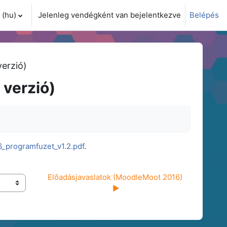
(hu)‎
Jelenleg vendégként van bejelentkezve
Belépés
i adatok váltása
verzió)
 verzió)
programfuzet_v1.2.pdf
.
Előadásjavaslatok (MoodleMoot 2016) 
▶︎