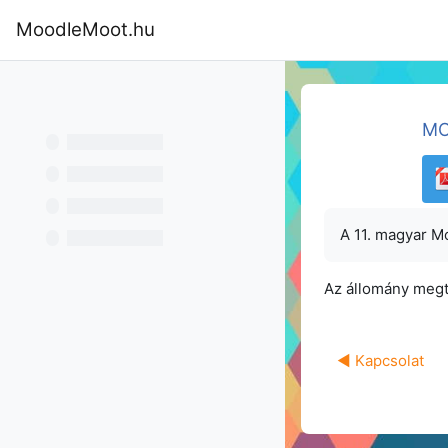
Tovább a fő tartalomhoz
MoodleMoot.hu
Kezdőoldal
Program
MoodleMoot
MO
A 11. magyar M
Az állomány megt
◀︎ Kapcsolat