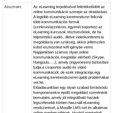
Absztrakt:
Az eLearning terjedésével felértékelődött az
online kommunikáció szerepe az oktatásban.
A legtöbb eLearning keretrendszer felkínál
több kommunikációs formát
(szinkron/aszinkron, egyéni/csoportos) az
eLearning kurzusok résztvevőinek, de ha
teljesértékű audió-, illetve videókonferencia
megoldásra van szükség, akkor jellemzően
külső eszközöket kell igénybe venni.
Napjainkban számos olyan
online
kommunikációs megoldás elérhető (Skype,
Hangouts, …), amely (ingyenesen) biztosítani
tudja a csoportos audió és videó
kommunikációt, de ezek integrációja egy
eLearning keretrendszerrel újabb problémákat
vet fel.
Előadásunkban egy olyan szabad forráskódú
komponensekre
épülő megoldást szeretnénk
bemutatni, amely jól integrálható hazánk
legszélese
bb
körben használt eLearning
rendszerével, a Moodle LMS-sel és alka
lmas
online megbeszélések, távolról megtartott