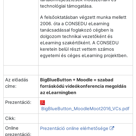
technológiai támogatása.
A felsőoktatásban végzett munka mellett
2006. óta a CONSEDU eLearning
tanácsadással foglakozó cégben is
dolgozom technikai vezetőként és
eLearning szakértőként. A CONSEDU
keretein belül részt vettem számos
egyetemi és céges eLearning projektben.
Az előadás
BigBlueButton + Moodle = szabad
címe:
forráskódú videókonferencia megoldás
az eLearningben
Prezentáció:
BigBlueButton_MoodleMoot2016_VCs.pdf
Cikk:
Online
Prezentáció online elérhetősége
prezentáció: