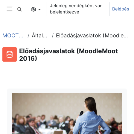
Tovább a fő tartalomhoz
Jelenleg vendégként van
Belépés
Keresési bemeneti adatok váltása
bejelentkezve
Oldalpanel
MOOT2016
Általános
Előadásjavaslatok (MoodleMoot 2016)
Előadásjavaslatok (MoodleMoot
2016)
Adatbázis
RSS-hírek ehhez a tevékenységhez