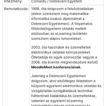
Intézmény:
Consedu / Debreceni Egyetem
Bemutatkozás:
1998. óta dolgozom a felsőoktatásban
(ekkor szereztem meg matematika-
informatika szakos diplomámat a
Debreceni Egyetemen). A folyamatos
főiskolai/egyetemi oktatás mellett
elsősorban az eLearning területén
szereztem alapos ismereteket.
2003. óta használok és üzemeltetek
elektronikus oktatási környezeteket.
Ötletadója és egyik szervezője vagyok a
2006. óta évente megrendezésre kerülő
MoodleMoot konferenciának.
Jelenleg a Debreceni Egyetemen
dolgozom, ahol elsődleges feladatom a
központi egyetemi elektronikus oktatási és
vizsgáztatási szolgáltatások technikai
hátterének kialakítása és üzemeltetése,
valamint az egyetemi eLearning
tartalomfejlesztések módszertani és