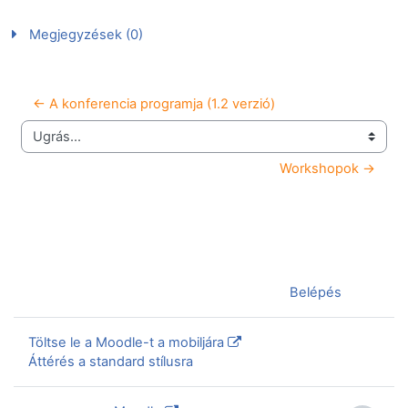
Megjegyzések (0)
← A konferencia programja (1.2 verzió)
Ugrás...
Workshopok →
Jelenleg vendégként van bejelentkezve (
Belépés
)
Töltse le a Moodle-t a mobiljára
Áttérés a standard stílusra