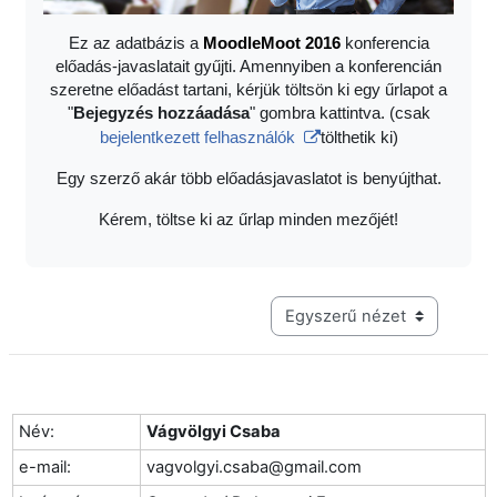
Ez az adatbázis a
Moodle
Moot 2016
konferencia
előadás-javaslatait gyűjti. Amennyiben a konferencián
szeretne előadást tartani, kérjük töltsön ki egy űrlapot a
"
Bejegyzés hozzáadása
" gombra kattintva. (csak
bejelentkezett felhasználók
tölthetik ki)
Egy szerző akár több előadásjavaslatot is benyújthat.
Kérem, töltse ki az űrlap minden mezőjét!
Harmadik szintű navigáció me
Név:
Vágvölgyi Csaba
e-mail:
vagvolgyi.csaba@gmail.com