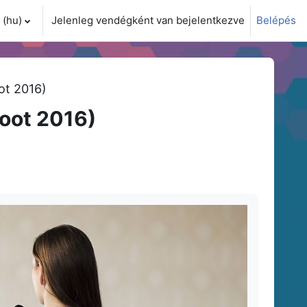
(hu)‎
Jelenleg vendégként van bejelentkezve
Belépés
i adatok váltása
ot 2016)
oot 2016)