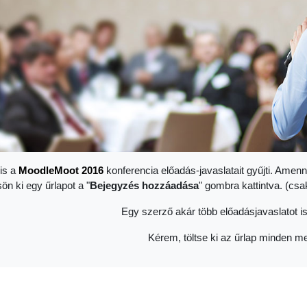
is a
Moodle
Moot 2016
konferencia előadás-javaslatait gyűjti. Amenn
sön ki egy űrlapot a "
Bejegyzés hozzáadása
" gombra kattintva. (cs
Egy szerző akár több előadásjavaslatot is
Kérem, töltse ki az űrlap minden me