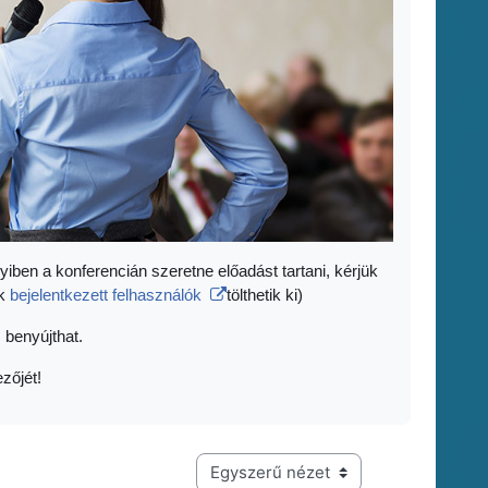
yiben a konferencián szeretne előadást tartani, kérjük
ak
bejelentkezett felhasználók
tölthetik ki)
 benyújthat.
zőjét!
Harmadik szintű navigáció megtekintési módja