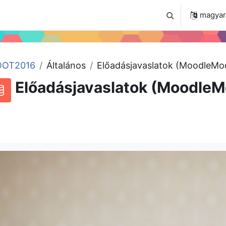
 2024
Tudástár
Regisztráció a portálon
magyar ‎
Keresési bemenet
OT2016
Általános
Előadásjavaslatok (MoodleMo
Előadásjavaslatok (MoodleM
RSS-hírek ehhez a tevékenységhez
datbázis