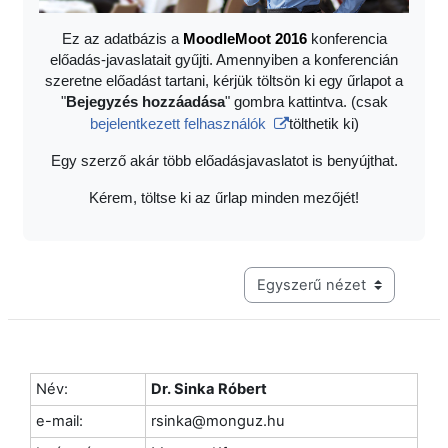
Ez az adatbázis a
Moodle
Moot 2016
konferencia
előadás-javaslatait gyűjti. Amennyiben a konferencián
szeretne előadást tartani, kérjük töltsön ki egy űrlapot a
"
Bejegyzés hozzáadása
" gombra kattintva. (csak
bejelentkezett felhasználók
tölthetik ki)
Egy szerző akár több előadásjavaslatot is benyújthat.
Kérem, töltse ki az űrlap minden mezőjét!
Harmadik szintű navigáció me
Név:
Dr. Sinka Róbert
e-mail:
rsinka@monguz.hu