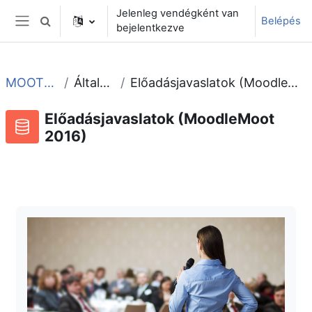
Tovább a fő tartalomhoz
Jelenleg vendégként van
Belépés
Keresési bemeneti adatok váltása
bejelentkezve
Oldalpanel
MOOT2016
Általános
Előadásjavaslatok (MoodleMoot 2016)
Előadásjavaslatok (MoodleMoot
2016)
Adatbázis
RSS-hírek ehhez a tevékenységhez