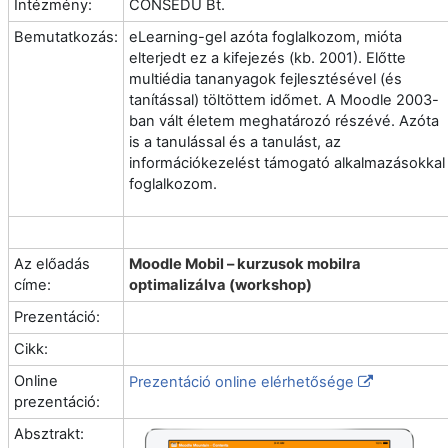
Intézmény:
CONSEDU Bt.
Bemutatkozás:
eLearning-gel azóta foglalkozom, mióta
elterjedt ez a kifejezés (kb. 2001). Előtte
multiédia tananyagok fejlesztésével (és
tanítással) töltöttem időmet. A Moodle 2003-
ban vált életem meghatározó részévé. Azóta
is a tanulással és a tanulást, az
információkezelést támogató alkalmazásokkal
foglalkozom.
Az előadás
Moodle Mobil – kurzusok mobilra
címe:
optimalizálva (workshop)
Prezentáció:
Cikk:
Online
Prezentáció online elérhetősége
prezentáció:
Absztrakt: