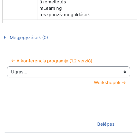
üzemeltetés
mLearning
reszponzív megoldások
Megjegyzések (0)
← A konferencia programja (1.2 verzió)
Ugrás...
Workshopok →
Jelenleg vendégként van bejelentkezve (
Belépés
)