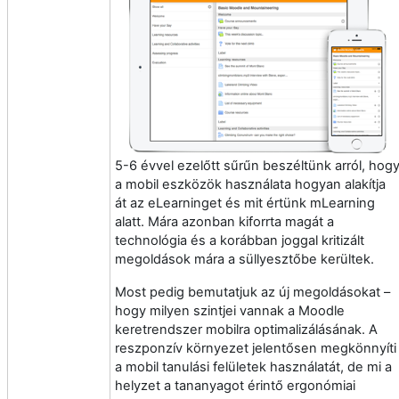
5-6 évvel ezelőtt sűrűn beszéltünk arról, hog
a mobil eszközök használata hogyan alakítja
át az eLearninget és mit értünk mLearning
alatt. Mára azonban kiforrta magát a
technológia és a korábban joggal kritizált
megoldások mára a süllyesztőbe kerültek.
Most pedig bemutatjuk az új megoldásokat –
hogy milyen szintjei vannak a Moodle
keretrendszer mobilra optimalizálásának. A
reszponzív környezet jelentősen megkönnyíti
a mobil tanulási felületek használatát, de mi a
helyzet a tananyagot érintő ergonómiai