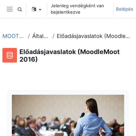
Tovább a fő tartalomhoz
Jelenleg vendégként van
Belépés
Keresési bemeneti adatok váltása
bejelentkezve
Oldalpanel
MOOT2016
Általános
Előadásjavaslatok (MoodleMoot 2016)
Előadásjavaslatok (MoodleMoot
2016)
Adatbázis
RSS-hírek ehhez a tevékenységhez