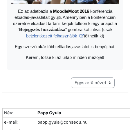
Ez az adatbázis a
Moodle
Moot 2016
konferencia
előadás-javaslatait gyűjti. Amennyiben a konferencián
szeretne előadást tartani, kérjük töltsön ki egy űrlapot a
"
Bejegyzés hozzáadása
" gombra kattintva. (csak
bejelentkezett felhasználók
tölthetik ki)
Egy szerző akár több előadásjavaslatot is benyújthat.
Kérem, töltse ki az űrlap minden mezőjét!
Harmadik szintű navigáció me
Név:
Papp Gyula
e-mail:
papp.gyula@consedu.hu