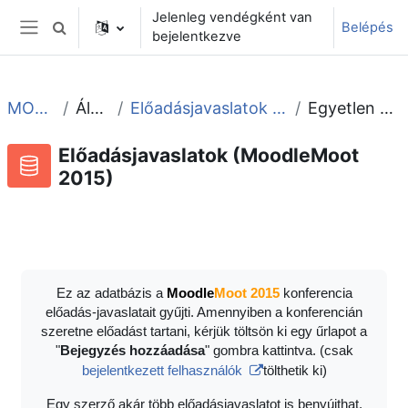
Tovább a fő tartalomhoz
Jelenleg vendégként van
Belépés
Keresési bemeneti adatok váltása
bejelentkezve
Oldalpanel
MOOT2015
Általános
Előadásjavaslatok (MoodleMoot 2015)
Egyetlen megtekintése
Előadásjavaslatok (MoodleMoot
2015)
Adatbázis
RSS-hírek ehhez a tevékenységhez
Ez az adatbázis a
Moodle
Moot 2015
konferencia
előadás-javaslatait gyűjti. Amennyiben a konferencián
szeretne előadást tartani, kérjük töltsön ki egy űrlapot a
"
Bejegyzés hozzáadása
" gombra kattintva. (csak
bejelentkezett felhasználók
tölthetik ki)
Egy szerző akár több előadásjavaslatot is benyújthat.