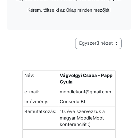
Kérem, töltse ki az űrlap minden mezőjét!
Harmadik szintű navigáció me
Név:
Vágvölgyi Csaba - Papp
Gyula
e-mail:
moodlekonf@gmail.com
Intézmény:
Consedu Bt.
Bemutatkozás:
10. éve szervezzük a
magyar MoodleMoot
konferenciát :)