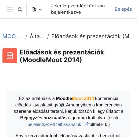
Tovább a fő tartalomhoz
Jelenleg vendégként van
Belépés
Keresési bemeneti adatok váltása
bejelentkezve
Oldalpanel
MOOT2014
Általános
Előadások és prezentációk (MoodleMoot 2014)
Előadások és prezentációk
(MoodleMoot 2014)
Adatbázis
RSS-hírek ehhez a tevékenységhez
Ez az adatbázis a
Moodle
Moot 2014
konferencia
előadás-javaslatait gyűjti. Amennyiben a konferencián
szeretne előadást tartani, kérjük töltsön ki egy űrlapot a
"
Bejegyzés hozzáadása
" gombra kattintva. (csak
bejelentkezett felhasználók
tölthetik ki)
Egy szerző akár több előadásjavaslatot is benyújthat.