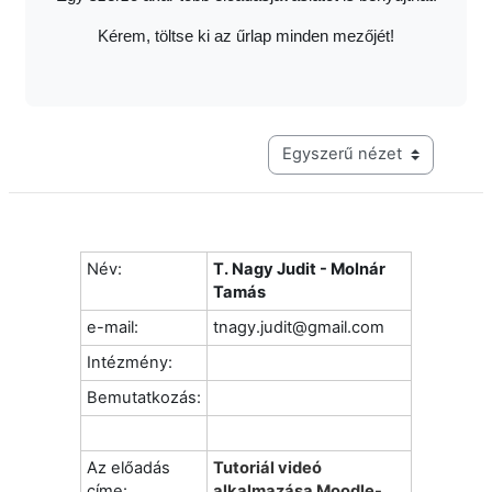
Kérem, töltse ki az űrlap minden mezőjét!
Harmadik szintű navigáció me
Név:
T. Nagy Judit - Molnár
Tamás
e-mail:
tnagy.judit@gmail.com
Intézmény:
Bemutatkozás:
Az előadás
Tutoriál videó
címe:
alkalmazása Moodle-