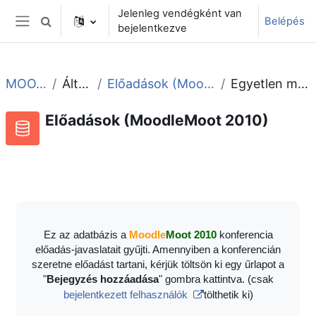
Tovább a fő tartalomhoz
Jelenleg vendégként van
Belépés
Keresési bemeneti adatok váltása
bejelentkezve
Oldalpanel
MOOT2010
Általános
Előadások (MoodleMoot 2010)
Egyetlen megtekintése
Előadások (MoodleMoot 2010)
Adatbázis
RSS-hírek ehhez a tevékenységhez
Ez az adatbázis a
Moodle
Moot 2010
konferencia
előadás-javaslatait gyűjti. Amennyiben a konferencián
szeretne előadást tartani, kérjük töltsön ki egy űrlapot a
"
Bejegyzés hozzáadása
" gombra kattintva. (csak
bejelentkezett felhasználók
tölthetik ki)