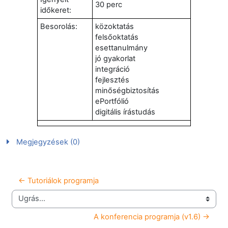
30 perc
időkeret:
Besorolás:
közoktatás
felsőoktatás
esettanulmány
jó gyakorlat
integráció
fejlesztés
minőségbiztosítás
ePortfólió
digitális írástudás
Megjegyzések (0)
← Tutoriálok programja
Ugrás...
A konferencia programja (v1.6) →