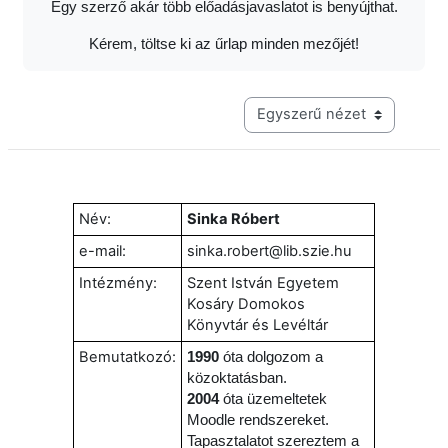
Egy szerző akár több előadásjavaslatot is benyújthat.
Kérem, töltse ki az űrlap minden mezőjét!
Harmadik szintű navigáció me
Név:
Sinka Róbert
e-mail:
sinka.robert@lib.szie.hu
Intézmény:
Szent István Egyetem
Kosáry Domokos
Könyvtár és Levéltár
Bemutatkozó:
1990
óta dolgozom a
közoktatásban.
2004
óta üzemeltetek
Moodle rendszereket.
Tapasztalatot szereztem a