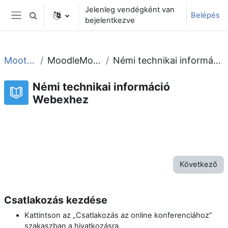
Tovább a fő tartalomhoz
Jelenleg vendégként van
Belépés
Keresési bemeneti adatok váltása
bejelentkezve
Oldalpanel
Moot2022
MoodleMoot 2022
Némi technikai információ Webexhez
Némi technikai információ
Webexhez
Könyv nyomtatása
Könyv
Fejezet nyomtatása
Következő
Csatlakozás kezdése
Kattintson az „Csatlakozás az online konferenciához”
szakaszban a hivatkozásra.