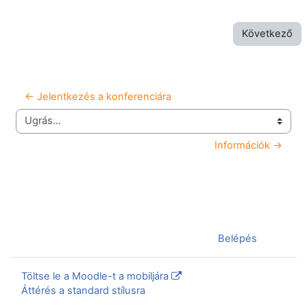
Következő
← Jelentkezés a konferenciára
Ugrás...
Információk →
Jelenleg vendégként van bejelentkezve (
Belépés
)
Töltse le a Moodle-t a mobiljára
Áttérés a standard stílusra