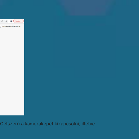
Célszerű a kameraképet kikapcsolni, illetve