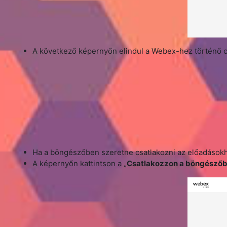
A következő képernyőn elindul a Webex-hez történő csat
Ha a böngészőben szeretne csatlakozni az előadásokh
A képernyőn kattintson a „
Csatlakozzon a böngészőbő