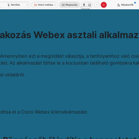
akozás Webex asztali alkalma
 Amennyiben ezt a megoldást választja, a tanfolyamhoz való csatl
t. Az alkalmazást töltse le a kurzusban található gombokra kat
i oldaláról.
ndítsa el a Cisco Webex klienslkalmazást.