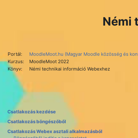
Tovább a fő tartalomhoz
Némi 
Portál:
MoodleMoot.hu (Magyar Moodle közösség és konf
Kurzus:
MoodleMoot 2022
Könyv:
Némi technikai információ Webexhez
Csatlakozás kezdése
Csatlakozás böngészőből
Csatlakozás Webex asztali alkalmazásból