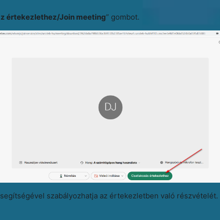
z értekezlethez/Join meeting
” gombot.
egítségével szabályozhatja az értekezletben való részvételét. 