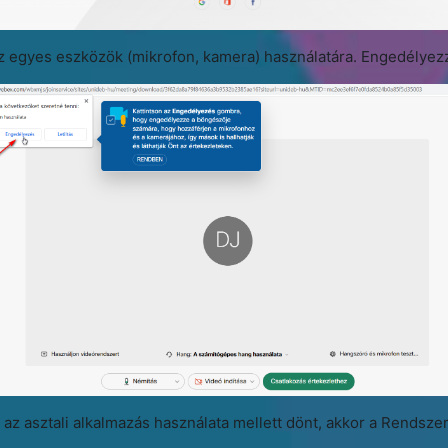
z egyes eszközök (mikrofon, kamera) használatára. Engedélyez
z asztali alkalmazás használata mellett dönt, akkor a Rendsze