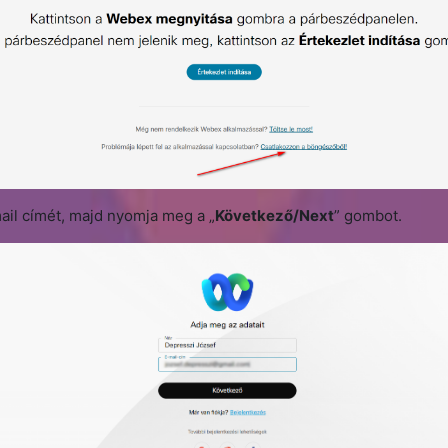
mail címét, majd nyomja meg a „
Következő/Next
” gombot.