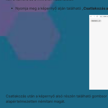
Nyomja meg a képernyő alján található „
Csatlakozás a
Csatlakozás után a képernyő alsó részén található gombsor s
alapértelmezetten némítani magát.