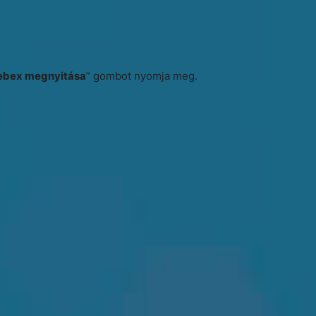
ebex megnyitása
” gombot nyomja meg.