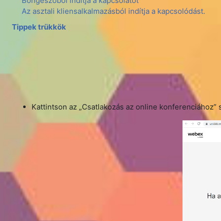
Böngészőből indítja a kapcsolatot
Az asztali kliensalkalmazásból indítja a kapcsolódást.
Tippek trükkök
Kattintson az „Csatlakozás az online konferenciához” 