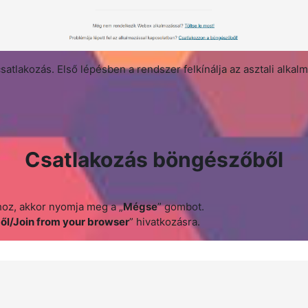
lakozás. Első lépésben a rendszer felkínálja az asztali alkalma
Csatlakozás böngészőből
oz, akkor nyomja meg a „
Mégse
” gombot.
l/Join from your browser
” hivatkozásra.