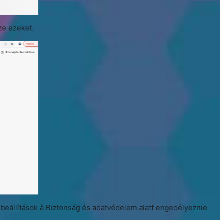
ze ezeket.
rbeállítások
à
Biztonság és adatvédelem alatt engedélyeznie