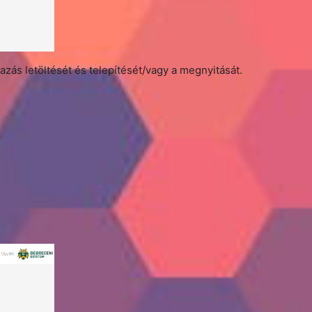
zás letöltését és telepítését/vagy a megnyitását.