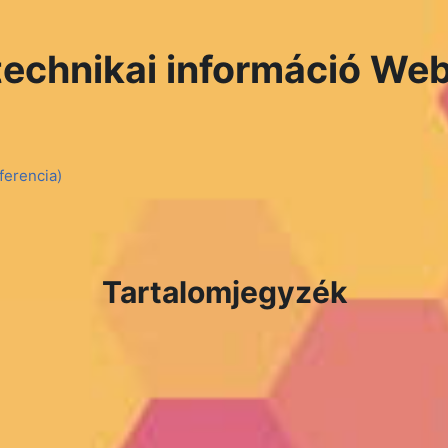
technikai információ We
erencia)
Tartalomjegyzék