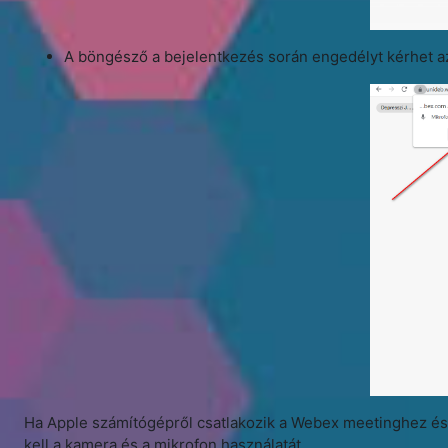
A böngésző a bejelentkezés során engedélyt kérhet a
Ha Apple számítógépről csatlakozik a Webex meetinghez és a
kell a kamera és a mikrofon használatát.