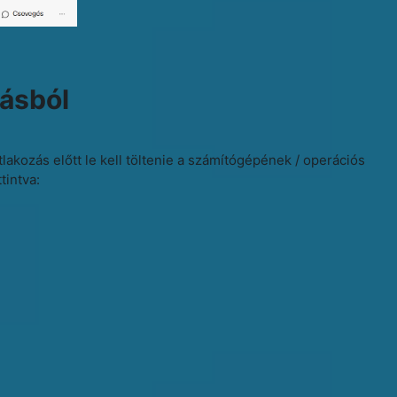
zásból
akozás előtt le kell töltenie a számítógépének / operációs
tintva: