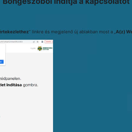
Böngészőből indítja a kapcsolatot
értekezlethez
” linkre és megjelenő új ablakban most a „
A(z) W