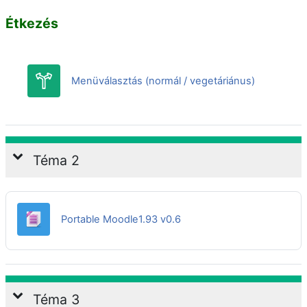
Étkezés
Menüválasztás (normál / vegetáriánus)
Téma 2
Fájl
Portable Moodle1.93 v0.6
Téma 3