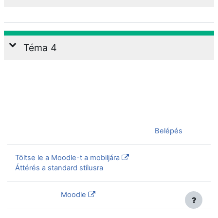
Téma 4
Jelenleg vendégként van bejelentkezve (
Belépés
)
Töltse le a Moodle-t a mobiljára
Áttérés a standard stílusra
Szolgáltatja a
Moodle