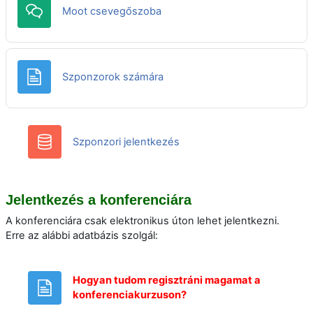
Csevegés
Moot csevegőszoba
Oldal
Szponzorok számára
Adatbázis
Szponzori jelentkezés
Jelentkezés a konferenciára
A konferenciára csak elektronikus úton lehet jelentkezni.
Erre az alábbi adatbázis szolgál:
Hogyan tudom regisztráni magamat a
Oldal
konferenciakurzuson?