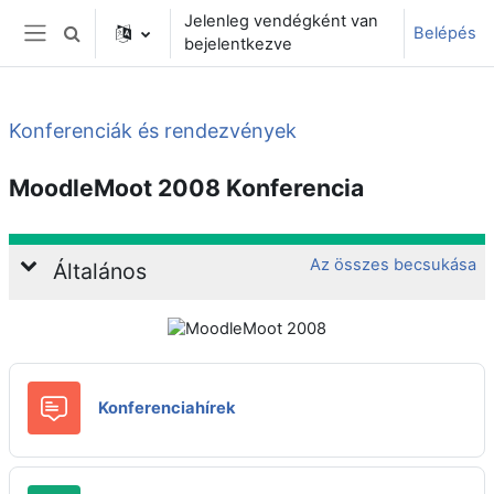
Tovább a fő tartalomhoz
Jelenleg vendégként van
Belépés
Keresési bemeneti adatok váltása
bejelentkezve
Oldalpanel
Konferenciák és rendezvények
MoodleMoot 2008 Konferencia
Téma ismertetése
Az összes becsukása
Általános
Fórum
Konferenciahírek