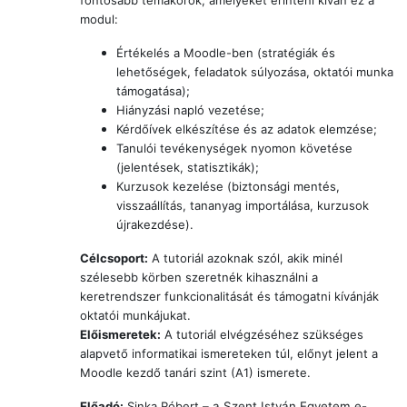
fontosabb témakörök, amelyeket érinteni kíván ez a
modul:
Értékelés a Moodle-ben (stratégiák és
lehetőségek, feladatok súlyozása, oktatói munka
támogatása);
Hiányzási napló vezetése;
Kérdőívek elkészítése és az adatok elemzése;
Tanulói tevékenységek nyomon követése
(jelentések, statisztikák);
Kurzusok kezelése (biztonsági mentés,
visszaállítás, tananyag importálása, kurzusok
újrakezdése).
Célcsoport:
A tutoriál azoknak szól, akik minél
szélesebb körben szeretnék kihasználni a
keretrendszer funkcionalitását és támogatni kívánják
oktatói munkájukat.
Előismeretek:
A tutoriál elvégzéséhez szükséges
alapvető informatikai ismereteken túl, előnyt jelent a
Moodle kezdő tanári szint (A1) ismerete.
Előadó:
Sinka Róbert
– a Szent István Egyetem e-