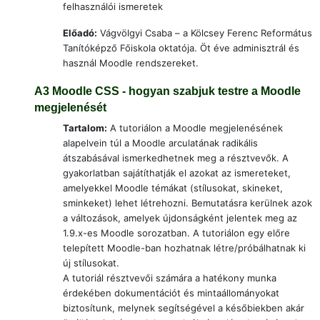
felhasználói ismeretek
E
lőadó:
Vágvölgyi Csaba –
a Kölcsey Ferenc Református
Tanítóképző Főiskola oktatója. Öt éve adminisztrál és
használ Moodle rendszereket.
A3
Moodle CSS - hogyan szabjuk testre a Moodle
megjelenését
Tartalom:
A tutoriálon a Moodle megjelenésének
alapelvein túl a Moodle arculatának radikális
átszabásával ismerkedhetnek meg a résztvevők. A
gyakorlatban sajátíthatják el azokat az ismereteket,
amelyekkel Moodle témákat (stílusokat, skineket,
sminkeket) lehet létrehozni. Bemutatásra kerülnek azok
a változások, amelyek újdonságként jelentek meg az
1.9.x-es Moodle sorozatban. A tutoriálon egy előre
telepített Moodle-ban hozhatnak létre/próbálhatnak ki
új stílusokat.
A tutoriál résztvevői számára a hatékony munka
érdekében dokumentációt és mintaállományokat
biztosítunk, melynek segítségével a későbiekben akár