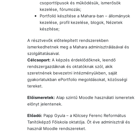
csoporttípusok és működésük, ismerősök
kezelése, fórumozás;
Portfolió készítése a Mahara-ban – állományok
kezelése, profil kezelése, blogok, Nézetek
készítése;
A résztvevők előtelepített rendszerekben
ismerkedhetnek meg a Mahara adminisztrálásával és
szolgáltatásaival.
Célcsoport:
A képzés érdeklődőknek, leendő
rendszergazdáknak és oktatóknak szól, akik
szeretnének bevezetni intézményükben, saját
gyakorlatukban ePortfolio megoldásokat, közösségi
tereket.
Előismeretek:
Alap szintű Moodle használati ismeretek
előnyt jelentenek.
Előadó:
Papp Gyula – a Kölcsey Ferenc Református
Tanítóképző Főiskola oktatója. Öt éve adminisztrál és
használ Moodle rendszereket.