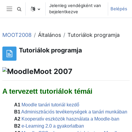
Tovább a fő tartalomhoz
Jelenleg vendégként van
Belépés
Keresési bemeneti adatok váltása
bejelentkezve
Oldalpanel
MOOT2008
Általános
Tutoriálok programja
Tutoriálok programja
A tervezett tutoriálok témái
A1
Moodle tanári tutoriál kezdő
B1
Adminisztrációs tevékenységek a tanári munkában
A2
Kooperatív eszközök használata a Moodle-ban
B2
e-Learning 2.0 a gyakorlatban