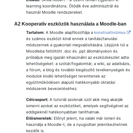
learning koordinátora. Ötödik éve adminisztrál és
használ Moodle rendszereket.
A2
Kooperatív eszközök használata a Moodle-ban
Tartalom:
A Moodle alapfilozófiája a
konstruktivizmus
és számos eszközt kínál ennek a tanítási/tanulási
módszernek a gyakorlati megvalósítására. Lépjünk túl a
Moodleba feltöltött .doc és .ppt állományokon és
próbáljuk meg igazán kihasználni az eszközkészlet adta
lehetőségeket: a szótár/fogalomtár, a wiki, az adatbázis,
a fórum, a blog és további kiegészítő tevékenységek és
modulok kiváló lehetőséget teremtenek az
együttműködésen alapuló hatékonyabb oktatási
módszerek bevezetéséhez.
Célcsoport:
A tutoriál azoknak szól akik meg akarják
ismerni azokat az eszközöket, amelyek segítségével az
eddigieknél hatékonyabban taníthatnak.
Előismeretek:
Előnyt jelent, ha valaki már ismeri és
használja a Moodle-t, de a nyugodtan jelentkezhetnek
kezdők is.