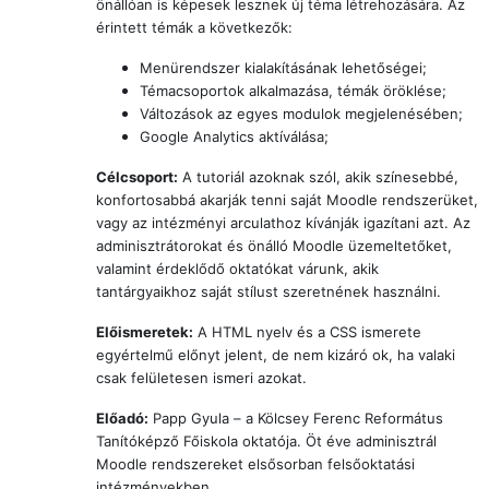
önállóan is képesek lesznek új téma létrehozására. Az
érintett témák a következők:
Menürendszer kialakításának lehetőségei;
Témacsoportok alkalmazása, témák öröklése;
Változások az egyes modulok megjelenésében;
Google Analytics aktíválása;
Célcsoport:
A tutoriál azoknak szól, akik színesebbé,
konfortosabbá akarják tenni saját Moodle rendszerüket,
vagy az intézményi arculathoz kívánják igazítani azt. Az
adminisztrátorokat és önálló Moodle üzemeltetőket,
valamint érdeklődő oktatókat várunk, akik
tantárgyaikhoz saját stílust szeretnének használni.
Előismeretek:
A HTML nyelv és a CSS ismerete
egyértelmű előnyt jelent, de nem kizáró ok, ha valaki
csak felületesen ismeri azokat.
Előadó:
Papp Gyula – a Kölcsey Ferenc Református
Tanítóképző Főiskola oktatója. Öt éve adminisztrál
Moodle rendszereket elsősorban felsőoktatási
intézményekben.