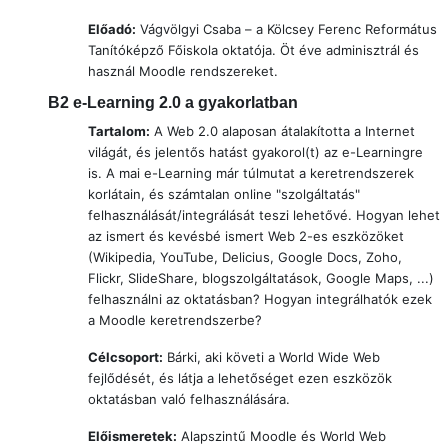
Előadó:
Vágvölgyi Csaba –
a Kölcsey Ferenc Református
Tanítóképző Főiskola oktatója. Öt éve adminisztrál és
használ Moodle rendszereket.
B2
e-Learning 2.0 a gyakorlatban
Tartalom:
A Web 2.0 alaposan átalakította a Internet
világát, és jelentős hatást gyakorol(t) az e-Learningre
is. A mai e-Learning már túlmutat a keretrendszerek
korlátain, és számtalan online "szolgáltatás"
felhasználását/integrálását teszi lehetővé. Hogyan lehet
az ismert és kevésbé ismert Web 2-es eszközöket
(Wikipedia, YouTube, Delicius, Google Docs, Zoho,
Flickr, SlideShare, blogszolgáltatások, Google Maps, ...)
felhasználni az oktatásban? Hogyan integrálhatók ezek
a Moodle keretrendszerbe?
Célcsoport:
Bárki, aki követi a World Wide Web
fejlődését, és látja a lehetőséget ezen eszközök
oktatásban való felhasználására.
Előismeretek:
Alapszintű Moodle és World Web