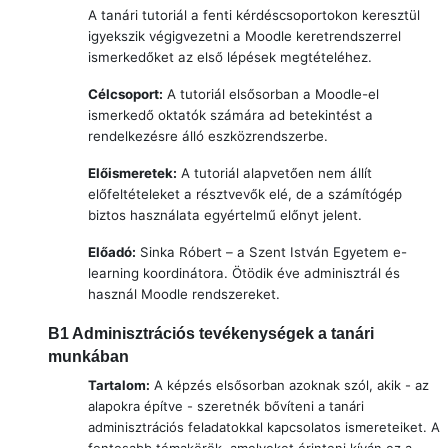
A tanári tutoriál a fenti kérdéscsoportokon keresztül
igyekszik végigvezetni a Moodle keretrendszerrel
ismerkedőket az első lépések megtételéhez.
Célcsoport:
A tutoriál elsősorban a Moodle-el
ismerkedő oktatók számára ad betekintést a
rendelkezésre álló eszközrendszerbe.
Előismeretek:
A tutoriál alapvetően nem állít
előfeltételeket a résztvevők elé, de a számítógép
biztos használata egyértelmű előnyt jelent.
Előadó:
Sinka Róbert
– a Szent István Egyetem e-
learning koordinátora. Ötödik éve adminisztrál és
használ Moodle rendszereket.
B1
Adminisztrációs tevékenységek a tanári
munkában
Tartalom:
A képzés elsősorban azoknak szól, akik - az
alapokra építve - szeretnék bővíteni
a tanári
adminisztrációs feladatokkal kapcsolatos ismereteiket. A