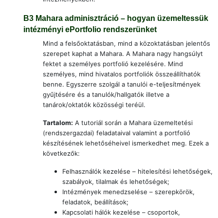
B3
Mahara adminisztráció – hogyan üzemeltessük
intézményi ePortfolio rendszerünket
Mind a felsőoktatásban, mind a közoktatásban jelentős
szerepet kaphat a Mahara. A Mahara nagy hangsúlyt
fektet a személyes portfolió kezelésére. Mind
személyes, mind hivatalos portfoliók összeállíthatók
benne. Egyszerre szolgál a tanulói e-teljesítmények
gyűjtésére és a tanulók/hallgatók illetve a
tanárok/oktatók közösségi teréül.
Tartalom:
A tutoriál során a Mahara üzemeltetési
(rendszergazdai) feladataival valamint a portfolió
készítésének lehetőséheivel ismerkedhet meg. Ezek a
következők:
Felhasználók kezelése – hitelesítési lehetőségek,
szabályok, tilalmak és lehetőségek;
Intézmények menedzselése – szerepkörök,
feladatok, beállítások;
Kapcsolati hálók kezelése – csoportok,