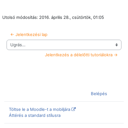
Utolsó módosítás: 2016. április 28., csütörtök, 01:05
← Jelentkezési lap
Ugrás...
Jelentkezés a délelőtti tutoriálokra →
Jelenleg vendégként van bejelentkezve (
Belépés
)
Töltse le a Moodle-t a mobiljára
Áttérés a standard stílusra