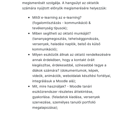
megismerését szolgálja. A hangsúlyt az oktatók
számára nyújtott előnyök megismerésére helyezzük:
Mitől e-learning az e-learning?
(fogalomtisztázás - kommunikáció &
tevékenység típusok);
Miben segítheti az oktató munkáját?
(tananyagmegosztás, tehetséggondozás,
versenyek, haladási naplók, belső és külső
kommunikáció);
Milyen eszközök állnak az oktató rendelkezésére
annak érdekében, hogy a kontakt óráit
kiegészítse, érdekesebbé, színesebbé tegye a
diákok számára? (dokumentumok, képek,
videók, animációk, weboldalak készítési fortélyai,
integrálásuk a Moodle alá);
Mit, mire használjak? - Moodle tanári
eszközrendszer részletes áttekintése,
gyakorlása. (feladatok kiadása, versenyek
szervezése, személyes tanulói portfolió
megalapozása);