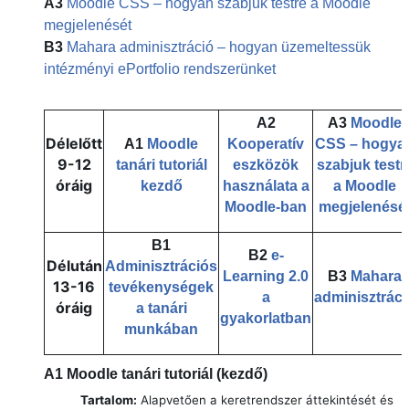
A3
Moodle CSS – hogyan szabjuk testre a Moodle
megjelenését
B3
Mahara adminisztráció – hogyan üzemeltessük
intézményi ePortfolio rendszerünket
A2
A3
Moodle
Délelőtt
A1
Moodle
Kooperatív
CSS – hogya
9-12
tanári tutoriál
eszközök
szabjuk testr
óráig
kezdő
használata a
a Moodle
Moodle-ban
megjelenésé
B1
B2
e-
Délután
Adminisztrációs
Learning 2.0
B3
Mahara
13-16
tevékenységek
a
adminisztráci
óráig
a tanári
gyakorlatban
munkában
A1
Moodle tanári tutoriál (kezdő)
Tartalom:
Alapvetően a keretrendszer áttekintését és