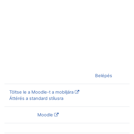
Jelenleg vendégként van bejelentkezve (
Belépés
)
Töltse le a Moodle-t a mobiljára
Áttérés a standard stílusra
Szolgáltatja a
Moodle