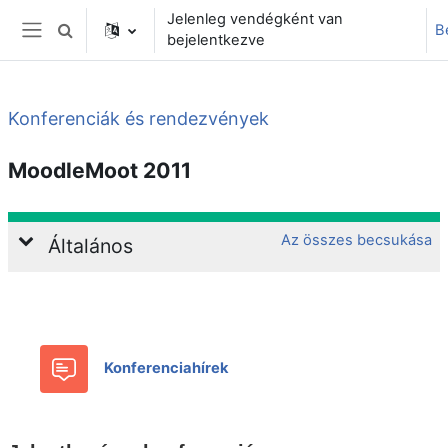
Tovább a fő tartalomhoz
Jelenleg vendégként van
B
Keresési bemeneti adatok váltása
bejelentkezve
Oldalpanel
Konferenciák és rendezvények
MoodleMoot 2011
Téma ismertetése
Az összes becsukása
Általános
Fórum
Konferenciahírek