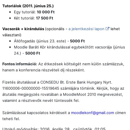
Tutoriálok (2011. június 25.)
Egy tutoriál:
10 000 Ft
Két tutoriál:
17 500 Ft
Vacsorák + kirándulás
(opcionális -
a jelentkezési lapon
lehet
választani)
Állófogadás (június 23. este) -
5000 Ft
Moodle Baráti Kör kirándulással egybekötött vacsorája (június
24.) -
5000 Ft
Fontos információ:
Az étkezések költségét nem külön számlázzuk,
hanem a konferencia részvételi díj részeként.
Fizetés átutalással a CONSEDU Bt. Erste Bank Hungary Nyrt.
11600006-00000000-15519645 számlájára történik. Kérjük, hogy az
átutalás megjegyzés rovatában a MoodleMoot 2010 megnevezést,
valamint a résztvevők nevét tüntessék fel.
Számlázással kapcsolatos kérdéseit a
moodlekonf@gmail.com
címen
teheti fel.
Utolsó módosítás: 2016. április 28., csütörtök, 01:05