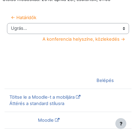
← Határidők
Ugrás...
A konferencia helyszíne, közlekedés →
Jelenleg vendégként van bejelentkezve (
Belépés
)
Töltse le a Moodle-t a mobiljára
Áttérés a standard stílusra
Szolgáltatja a
Moodle