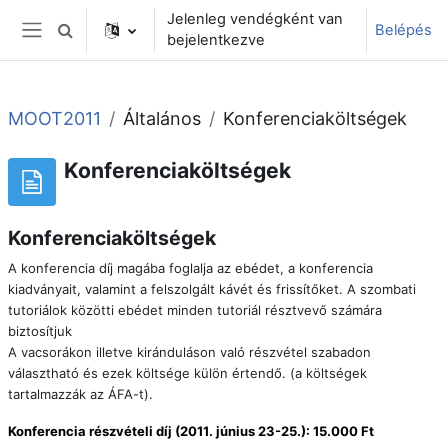
Tovább a fő tartalomhoz
Jelenleg vendégként van
Belépés
Keresési bemeneti adatok váltása
bejelentkezve
Oldalpanel
MOOT2011
Általános
Konferenciaköltségek
Konferenciaköltségek
Konferenciaköltségek
A konferencia díj magába foglalja az ebédet, a konferencia
kiadványait, valamint a felszolgált kávét és frissítőket. A szombati
tutoriálok közötti ebédet minden tutoriál résztvevő számára
biztosítjuk
A vacsorákon illetve kiránduláson való részvétel szabadon
választható és ezek költsége külön értendő. (a költségek
tartalmazzák az ÁFA-t).
Konferencia részvételi díj (2011. június 23-25.):
15.000 Ft