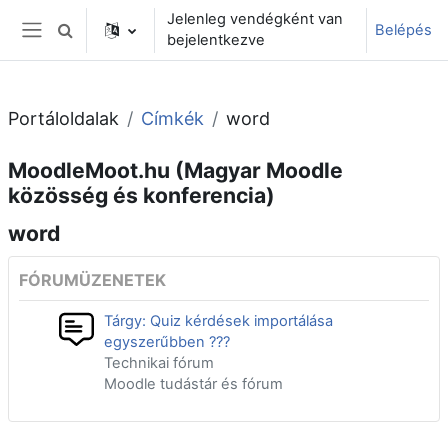
Tovább a fő tartalomhoz
Jelenleg vendégként van
Belépés
Keresési bemeneti adatok váltása
bejelentkezve
Oldalpanel
Portáloldalak
Címkék
word
MoodleMoot.hu (Magyar Moodle
közösség és konferencia)
word
FÓRUMÜZENETEK
Tárgy: Quiz kérdések importálása
egyszerűbben ???
Technikai fórum
Moodle tudástár és fórum