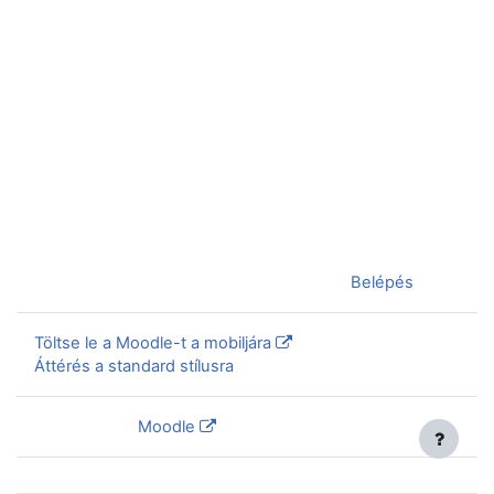
Jelenleg vendégként van bejelentkezve (
Belépés
)
Töltse le a Moodle-t a mobiljára
Áttérés a standard stílusra
Szolgáltatja a
Moodle