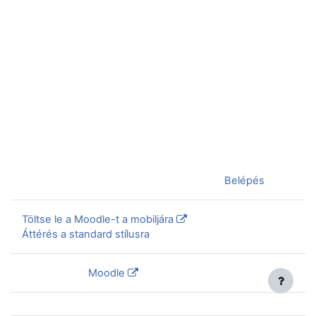
Jelenleg vendégként van bejelentkezve (
Belépés
)
Töltse le a Moodle-t a mobiljára
Áttérés a standard stílusra
Szolgáltatja a
Moodle