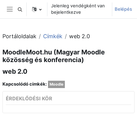
Tovább a fő tartalomhoz
Jelenleg vendégként van
Belépés
Keresési bemeneti adatok váltása
bejelentkezve
Oldalpanel
Portáloldalak
Címkék
web 2.0
MoodleMoot.hu (Magyar Moodle
közösség és konferencia)
web 2.0
Kapcsolódó címkék:
Moodle
ÉRDEKLŐDÉSI KÖR