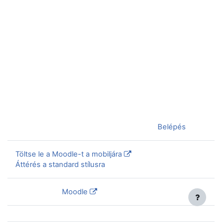
Jelenleg vendégként van bejelentkezve (
Belépés
)
Töltse le a Moodle-t a mobiljára
Áttérés a standard stílusra
Szolgáltatja a
Moodle