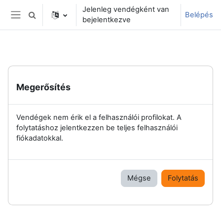
Tovább a fő tartalomhoz
Jelenleg vendégként van
Belépés
Keresési bemeneti adatok váltása
bejelentkezve
Oldalpanel
Megerősítés
Vendégek nem érik el a felhasználói profilokat. A
folytatáshoz jelentkezzen be teljes felhasználói
fiókadatokkal.
Mégse
Folytatás