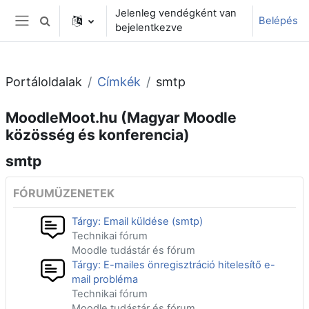
Tovább a fő tartalomhoz
Jelenleg vendégként van
Belépés
Keresési bemeneti adatok váltása
bejelentkezve
Oldalpanel
Portáloldalak
Címkék
smtp
MoodleMoot.hu (Magyar Moodle
közösség és konferencia)
smtp
FÓRUMÜZENETEK
Tárgy: Email küldése (smtp)
Technikai fórum
Moodle tudástár és fórum
Tárgy: E-mailes önregisztráció hitelesítő e-
mail probléma
Technikai fórum
Moodle tudástár és fórum