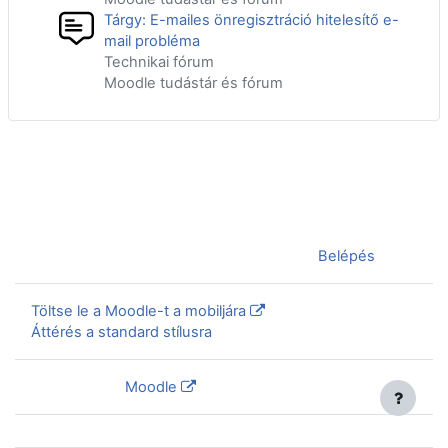
Tárgy: E-mailes önregisztráció hitelesítő e-
mail probléma
Technikai fórum
Moodle tudástár és fórum
Jelenleg vendégként van bejelentkezve (
Belépés
)
Töltse le a Moodle-t a mobiljára
Áttérés a standard stílusra
Szolgáltatja a
Moodle