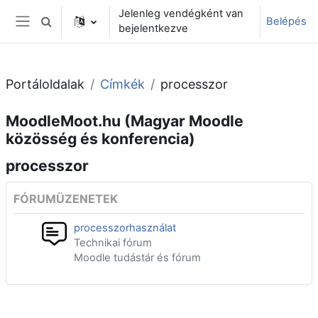
Tovább a fő tartalomhoz
Jelenleg vendégként van
Belépés
Keresési bemeneti adatok váltása
bejelentkezve
Oldalpanel
Portáloldalak
Címkék
processzor
MoodleMoot.hu (Magyar Moodle
közösség és konferencia)
processzor
FÓRUMÜZENETEK
processzorhasználat
Technikai fórum
Moodle tudástár és fórum