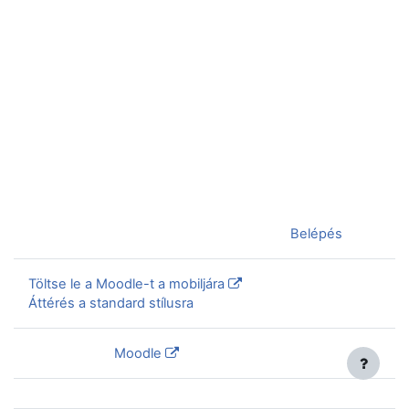
Jelenleg vendégként van bejelentkezve (
Belépés
)
Töltse le a Moodle-t a mobiljára
Áttérés a standard stílusra
Szolgáltatja a
Moodle