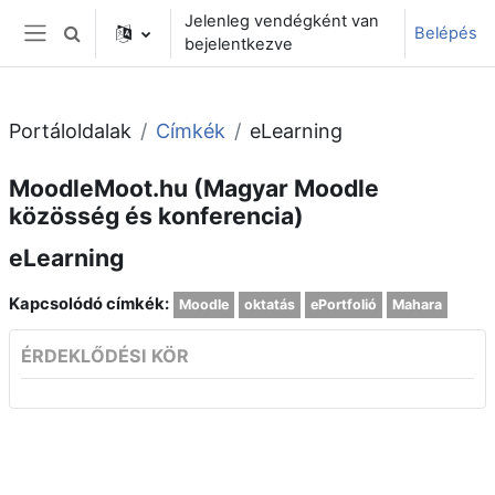
Tovább a fő tartalomhoz
Jelenleg vendégként van
Belépés
Keresési bemeneti adatok váltása
bejelentkezve
Oldalpanel
Portáloldalak
Címkék
eLearning
MoodleMoot.hu (Magyar Moodle
közösség és konferencia)
eLearning
Kapcsolódó címkék:
Moodle
oktatás
ePortfolió
Mahara
ÉRDEKLŐDÉSI KÖR