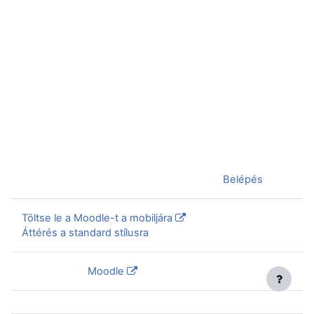
Jelenleg vendégként van bejelentkezve (
Belépés
)
Töltse le a Moodle-t a mobiljára
Áttérés a standard stílusra
Szolgáltatja a
Moodle