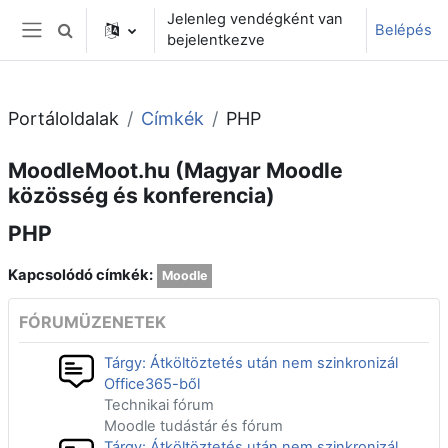
Tovább a fő tartalomhoz
Jelenleg vendégként van
Belépés
Keresési bemeneti adatok váltása
bejelentkezve
Oldalpanel
Portáloldalak
Címkék
PHP
MoodleMoot.hu (Magyar Moodle
közösség és konferencia)
PHP
Kapcsolódó címkék:
Moodle
FÓRUMÜZENETEK
Tárgy: Átköltöztetés után nem szinkronizál
Office365-ből
Technikai fórum
Moodle tudástár és fórum
Tárgy: Átköltöztetés után nem szinkronizál