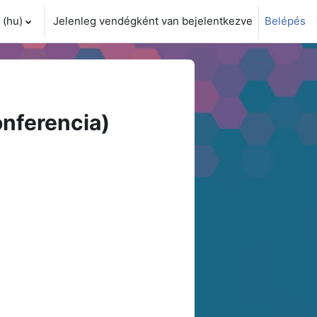
(hu)‎
Jelenleg vendégként van bejelentkezve
Belépés
i adatok váltása
nferencia)