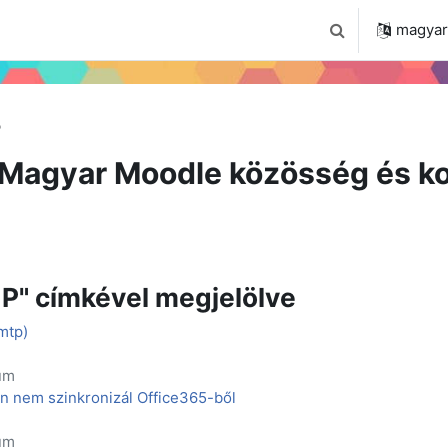
 2024
Tudástár
Regisztráció a portálon
magyar ‎
Keresési bemenet
P
Magyar Moodle közösség és ko
P" címkével megjelölve
mtp)
um
án nem szinkronizál Office365-ből
um