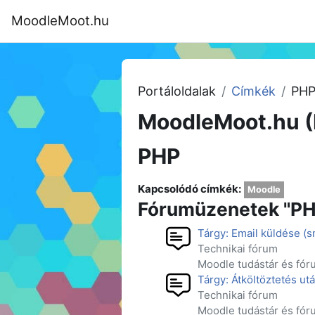
Tovább a fő tartalomhoz
MoodleMoot.hu
Kezdőoldal
Program
MoodleMoot
Portáloldalak
Címkék
PH
MoodleMoot.hu (
PHP
Kapcsolódó címkék:
Moodle
Fórumüzenetek "PH
Tárgy: Email küldése (s
Technikai fórum
Moodle tudástár és fór
Tárgy: Átköltöztetés ut
Technikai fórum
Moodle tudástár és fór