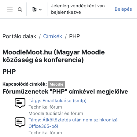
Tovább a fő tartalomhoz
Jelenleg vendégként van
Belépés
Keresési bemeneti adatok váltása
bejelentkezve
Oldalpanel
Portáloldalak
Címkék
PHP
MoodleMoot.hu (Magyar Moodle
közösség és konferencia)
PHP
Kapcsolódó címkék:
Moodle
Fórumüzenetek "PHP" címkével megjelölve
Tárgy: Email küldése (smtp)
Technikai fórum
Moodle tudástár és fórum
Tárgy: Átköltöztetés után nem szinkronizál
Office365-ből
Technikai fórum