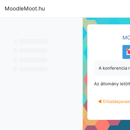
Tovább a fő tartalomhoz
MoodleMoot.hu
Kezdőoldal
Program
MoodleMoot
MO
A konferencia 
Az állomány letöl
◀︎ Előadásjavas