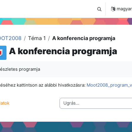
 2024
Tudástár
Regisztráció a portálon
magyar ‎
Keresési bemenet
OT2008
Téma 1
A konferencia programja
A konferencia programja
részletes programja
téséhez kattintson az alábbi hivatkozásra:
Moot2008_program_v
Ugrás...
latok