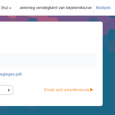
(hu)‎
Jelenleg vendégként van bejelentkezve
Belépés
i adatok váltása
egleges.pdf
.
Kinek szól a konferencia ▶︎