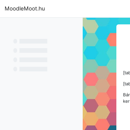
Tovább a fő tartalomhoz
MoodleMoot.hu
Kezdőoldal
Program
MoodleMoot
[ta
[ta
Bár
ker