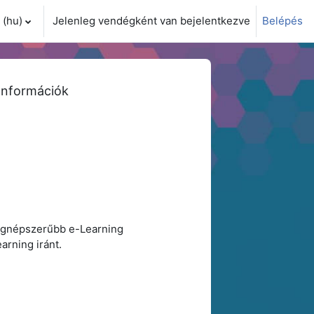
(hu)‎
Jelenleg vendégként van bejelentkezve
Belépés
i adatok váltása
Információk
legnépszerűbb e-Learning
arning iránt.