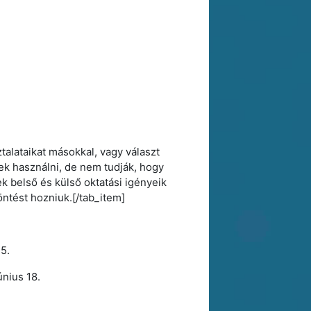
alataikat másokkal, vagy választ
k használni, de nem tudják, hogy
 belső és külső oktatási igényeik
öntést hozniuk.[/tab_item]
15.
únius 18.