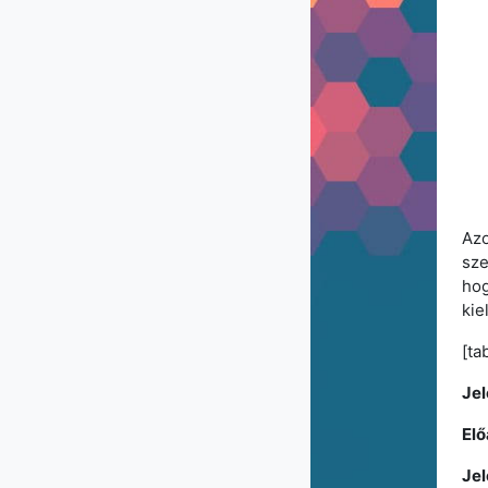
Azo
sze
hog
kie
[ta
Jel
Elő
Jel