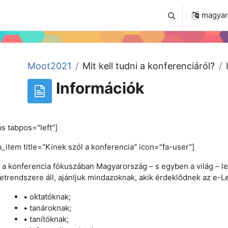
 2024
Tudástár
Regisztráció a portálon
magyar ‎
Keresési bemenet
Moot2021
Mit kell tudni a konferenciáról?
Információk
bs tabpos="left"]
b_item title="Kinek szól a konferencia" icon="fa-user"]
 a konferencia fókuszában Magyarország – s egyben a világ – 
etrendszere áll, ajánljuk mindazoknak, akik érdeklődnek az e-Le
• oktatóknak;
• tanároknak;
• tanítóknak;