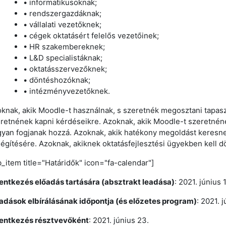
• informatikusoknak;
• rendszergazdáknak;
• vállalati vezetőknek;
• cégek oktatásért felelős vezetőinek;
• HR szakembereknek;
• L&D specialistáknak;
• oktatásszervezőknek;
• döntéshozóknak;
• intézményvezetőknek.
knak, akik Moodle-t használnak, s szeretnék megosztani tapaszt
retnének kapni kérdéseikre. Azoknak, akik Moodle-t szeretnéne
yan fogjanak hozzá. Azoknak, akik hatékony megoldást keresnek
légítésére. Azoknak, akiknek oktatásfejlesztési ügyekben kell d
b_item title="Határidők" icon="fa-calendar"]
entkezés előadás tartására (absztrakt leadása)
:
2021. június 
adások elbírálásának időpontja (és előzetes program)
: 2021. j
entkezés résztvevőként
: 2021. június 23.