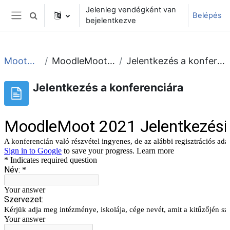
Tovább a fő tartalomhoz
Jelenleg vendégként van
Belépés
Keresési bemeneti adatok váltása
bejelentkezve
Oldalpanel
Moot2021
MoodleMoot 2021
Jelentkezés a konferenciára
Jelentkezés a konferenciára