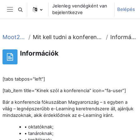
Tovább a fő tartalomhoz
Jelenleg vendégként van
Belépés
Keresési bemeneti adatok váltása
bejelentkezve
Oldalpanel
Moot2021
Mit kell tudni a konferenciáról?
Információk
Információk
[tabs tabpos="left"]
[tab_item title="Kinek szól a konferencia" icon="fa-user"]
Bár a konferencia fókuszában Magyarország – s egyben a
világ – legnépszerűbb e-Learning keretrendszere áll, ajánljuk
mindazoknak, akik érdeklődnek az e-Learning iránt.
• oktatóknak;
• tanároknak;
• tanítóknak;