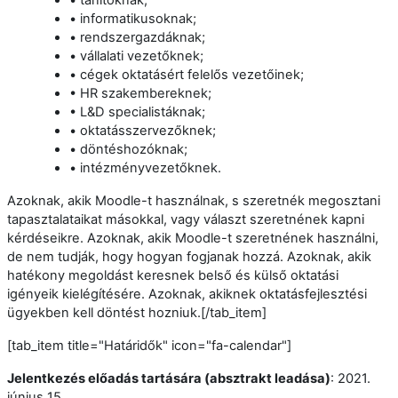
• informatikusoknak;
• rendszergazdáknak;
• vállalati vezetőknek;
• cégek oktatásért felelős vezetőinek;
• HR szakembereknek;
• L&D specialistáknak;
• oktatásszervezőknek;
• döntéshozóknak;
• intézményvezetőknek.
Azoknak, akik Moodle-t használnak, s szeretnék megosztani
tapasztalataikat másokkal, vagy választ szeretnének kapni
kérdéseikre. Azoknak, akik Moodle-t szeretnének használni,
de nem tudják, hogy hogyan fogjanak hozzá. Azoknak, akik
hatékony megoldást keresnek belső és külső oktatási
igényeik kielégítésére. Azoknak, akiknek oktatásfejlesztési
ügyekben kell döntést hozniuk.[/tab_item]
[tab_item title="Határidők" icon="fa-calendar"]
Jelentkezés előadás tartására (absztrakt leadása)
:
2021.
június 15.